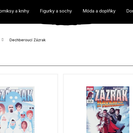
omiksy a knihy
Figurky a sochy
Móda a doplňky
Do
Dechberoucí Zázrak
o potřebujete najít?
Doporučujeme