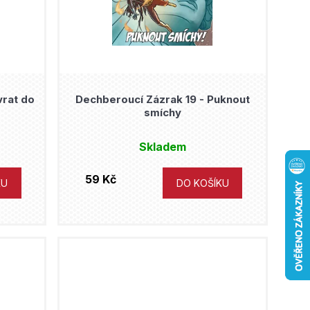
vrat do
Dechberoucí Zázrak 19 - Puknout
smíchy
Skladem
59 Kč
KU
DO KOŠÍKU