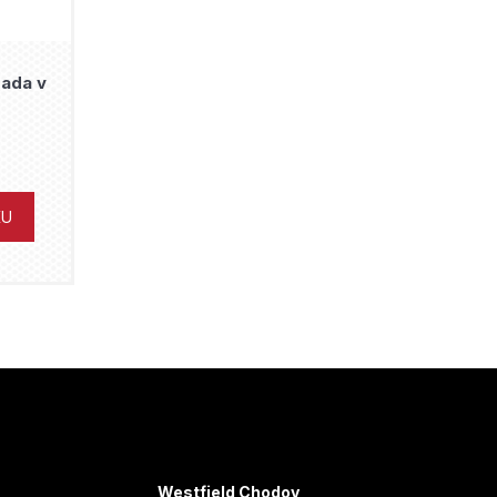
rada v
KU
Westfield Chodov