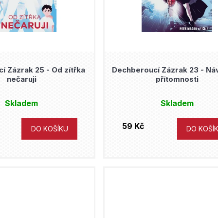
í Zázrak 25 - Od zítřka
Dechberoucí Zázrak 23 - Ná
nečaruji
přítomnosti
Skladem
Skladem
59 Kč
DO KOŠÍKU
DO KOŠÍ