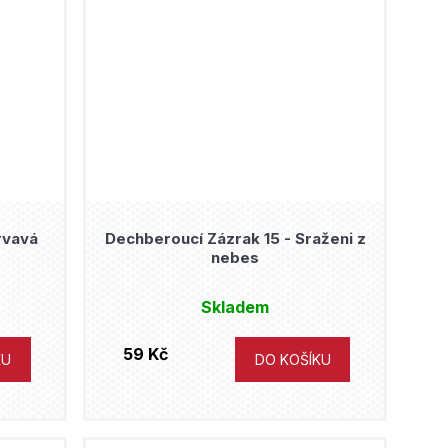
rvavá
Dechberoucí Zázrak 15 - Sraženi z
nebes
Skladem
59 Kč
KU
DO KOŠÍKU