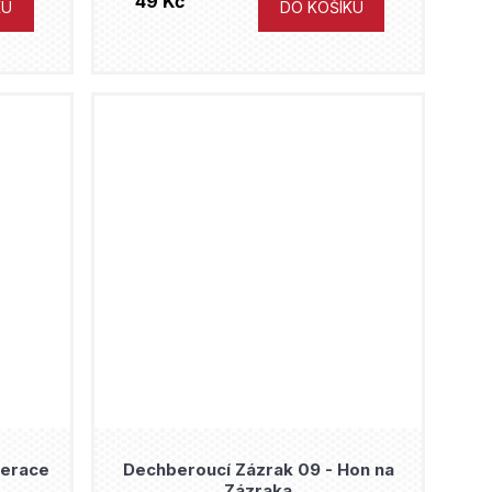
49 Kč
KU
DO KOŠÍKU
perace
Dechberoucí Zázrak 09 - Hon na
Zázraka