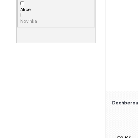
Akce
Novinka
Dechberouc