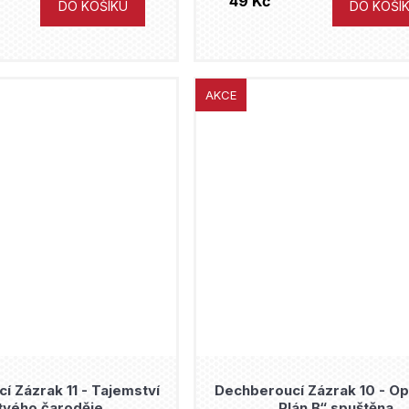
49 Kč
DO KOŠÍKU
DO KOŠÍ
AKCE
í Zázrak 11 - Tajemství
Dechberoucí Zázrak 10 - O
tvého čaroděje
„Plán B“ spuštěna