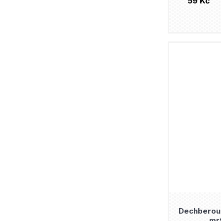
59 Kč
Dechberouc
mr