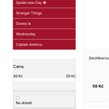
Spider-man Day 🕷️
Stranger Things
Disney 💫
Wednesday
Captain America
Dechberouc
Cena
49
Kč
59
Kč
59 Kč
Na skladě