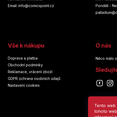
Email: info@comicspoint.cz
Pondělí - Ne
t
palladium@c
í
Vše k nákupu
O nás
Doprava a platba
Něco málo o
Obchodní podmínky
Sledujt
Reklamace, vrácení zboží
GDPR ochrana osobních údajů
Nastavení cookies
Tento web 
tohoto webu