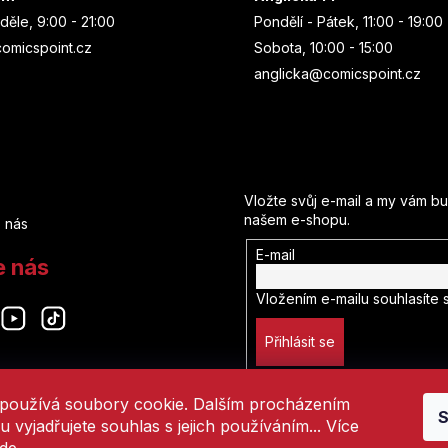
í
děle, 9:00 - 21:00
Pondělí - Pátek, 11:00 - 19:00
p
omicspoint.cz
Sobota, 10:00 - 15:00
r
v
anglicka@comicspoint.cz
k
y
v
Odebírat newsletter
ý
p
Vložte svůj e-mail a my vám b
i
našem e-shopu.
 nás
s
u
E-mail
e nás
Vložením e-mailu souhlasíte 
Přihlásit se
používá soubory cookie. Dalším procházením
S
 vyjadřujete souhlas s jejich používáním... Více