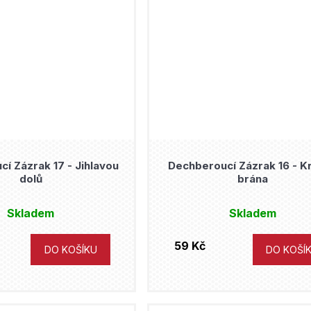
í Zázrak 17 - Jihlavou
Dechberoucí Zázrak 16 - K
dolů
brána
Skladem
Skladem
59 Kč
DO KOŠÍKU
DO KOŠÍ