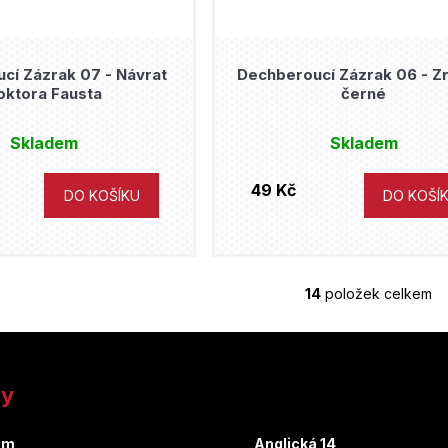
cí Zázrak 07 - Návrat
Dechberoucí Zázrak 06 - Z
oktora Fausta
černé
Skladem
Skladem
49 Kč
DO KOŠÍKU
DO KOŠÍ
14
položek celkem
O
v
l
á
d
ny
a
c
um
Anglická 14