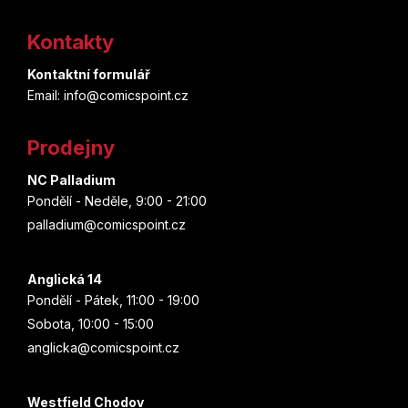
á
Kontakty
p
Kontaktní formulář
a
Email: info@comicspoint.cz
t
Prodejny
í
NC Palladium
Pondělí - Neděle, 9:00 - 21:00
palladium@comicspoint.cz
Anglická 14
Pondělí - Pátek, 11:00 - 19:00
Sobota, 10:00 - 15:00
anglicka@comicspoint.cz
Westfield Chodov