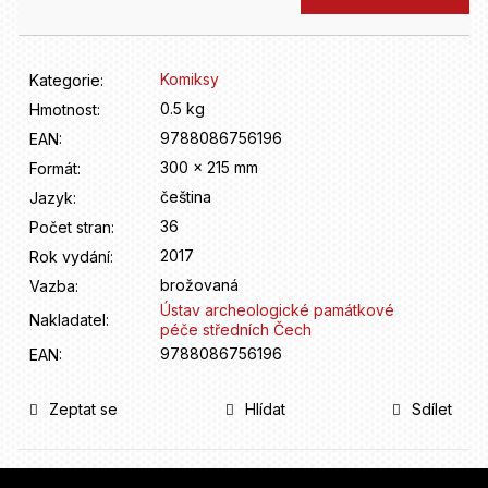
D
o
p
o
Komiksy
Kategorie
:
r
0.5 kg
Hmotnost
:
u
9788086756196
EAN
:
č
u
300 x 215 mm
Formát
:
j
čeština
Jazyk
:
e
36
Počet stran
:
m
2017
Rok vydání
:
e
brožovaná
Vazba
:
Ústav archeologické památkové
Nakladatel
:
péče středních Čech
9788086756196
EAN
:
Zeptat se
Hlídat
Sdílet
Z