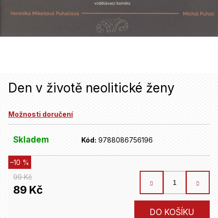
u
j
e
t
e
n
Den v životě neolitické ženy
a
Možnosti doručení
j
í
Skladem
Kód:
9788086756196
t
–10 %
?
99 Kč
89 Kč
HLEDAT
Měrná
DO KOŠÍKU
cena: