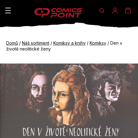
Hledat
Ná
Přihláše
K
o
koš
Zpět
Zpět
š
Domů
/
Náš sortiment
/
Komiksy a knihy
/
Komiksy
/
Den v
do
do
životě neolitické ženy
í
obchodu
obchodu
C
k
o
p
o
t
ř
e
b