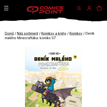
Hledat
Ná
Přihláše
K
o
koš
Zpět
Zpět
š
Domů
/
Náš sortiment
/
Komiksy a knihy
/
Komiksy
/
Deník
do
do
malého Minecrafťáka: komiks 07
í
obchodu
obchodu
C
k
o
p
o
t
ř
e
b