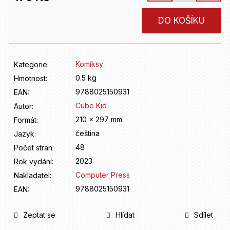
D
o
Měrná
DO KOŠÍKU
p
cena:
o
r
u
Komiksy
Kategorie
:
č
u
0.5 kg
Hmotnost
:
j
9788025150931
EAN
:
e
Cube Kid
Autor
:
m
210 x 297 mm
Formát
:
e
čeština
Jazyk
:
48
Počet stran
:
2023
Rok vydání
:
Computer Press
Nakladatel
:
9788025150931
EAN
:
Zeptat se
Hlídat
Sdílet