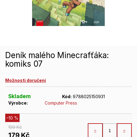
u
j
e
t
e
n
Deník malého Minecrafťáka:
komiks 07
a
j
Možnosti doručení
í
t
Skladem
Kód:
9788025150931
Výrobce:
Computer Press
?
–10 %
HLEDAT
199 Kč
179 Kč