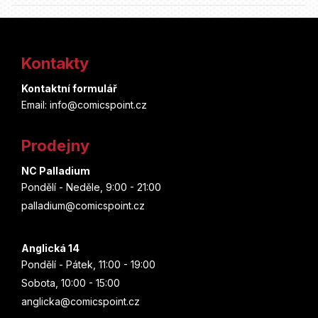
Z
á
Kontakty
p
Kontaktní formulář
a
Email: info@comicspoint.cz
t
Prodejny
í
NC Palladium
Pondělí - Neděle, 9:00 - 21:00
palladium@comicspoint.cz
Anglická 14
Pondělí - Pátek, 11:00 - 19:00
Sobota, 10:00 - 15:00
anglicka@comicspoint.cz