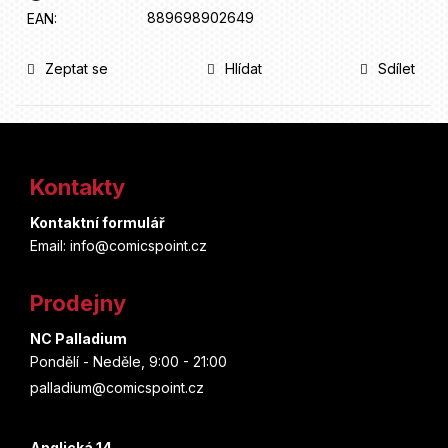
889698902649
EAN
:
Zeptat se
Hlídat
Sdílet
Z
á
Kontakty
p
Kontaktní formulář
a
Email: info@comicspoint.cz
t
Prodejny
í
NC Palladium
Pondělí - Neděle, 9:00 - 21:00
palladium@comicspoint.cz
Anglická 14