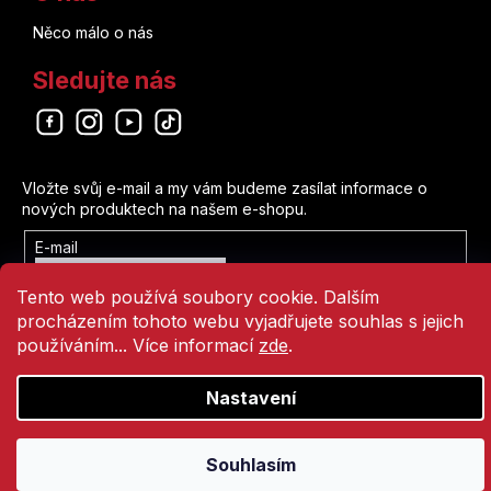
Něco málo o nás
Sledujte nás
Odebírat newsletter
Vložte svůj e-mail a my vám budeme zasílat informace o
nových produktech na našem e-shopu.
E-mail
Vložením e-mailu souhlasíte s
Tento web používá soubory cookie. Dalším
podmínkami ochrany osobních údajů
procházením tohoto webu vyjadřujete souhlas s jejich
Přihlásit se
používáním... Více informací
zde
.
Nastavení
Vytvořil Shoptet
Copyright 2026
Comics Point
. Všechna práva vyhrazena.
Souhlasím
Přejít