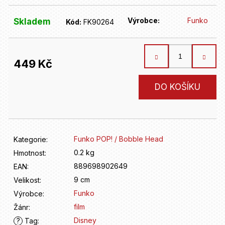
D
o
Výrobce:
Funko
Skladem
p
Kód:
FK90264
o
r
u
449 Kč
č
u
Měrná
DO KOŠÍKU
j
cena:
e
m
e
Funko POP! / Bobble Head
Kategorie
:
0.2 kg
Hmotnost
:
889698902649
EAN
:
9 cm
Velikost
:
Funko
Výrobce
:
film
Žánr
:
Disney
?
Tag
: