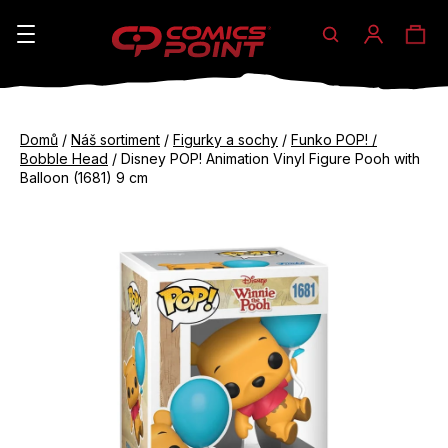
Hledat
Ná
Přihláše
K
o
koš
Zpět
Zpět
š
Domů
/
Náš sortiment
/
Figurky a sochy
/
Funko POP! /
do
do
Bobble Head
/
Disney POP! Animation Vinyl Figure Pooh with
í
obchodu
obchodu
Balloon (1681) 9 cm
C
k
o
p
o
t
ř
e
b