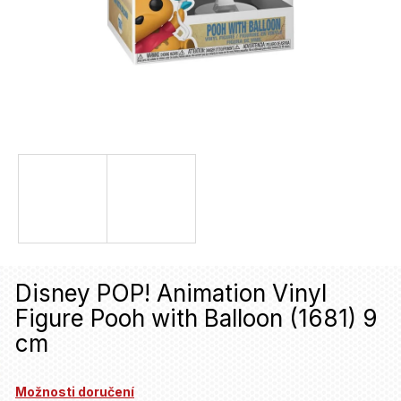
u
j
e
t
e
n
a
j
í
t
Disney POP! Animation Vinyl
?
Figure Pooh with Balloon (1681) 9
cm
HLEDAT
Možnosti doručení