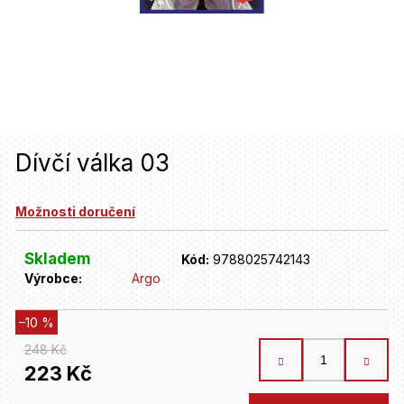
u
j
e
t
e
n
Dívčí válka 03
a
Možnosti doručení
j
í
Skladem
Kód:
9788025742143
t
Výrobce:
Argo
?
–10 %
248 Kč
HLEDAT
223 Kč