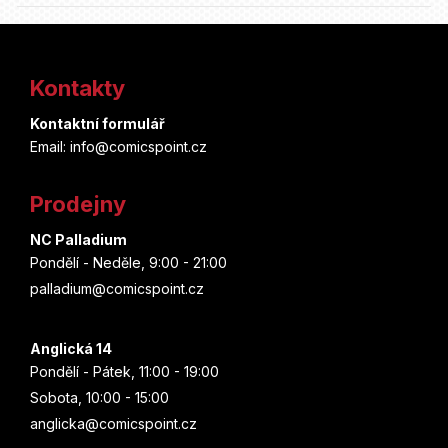
Z
á
Kontakty
p
Kontaktní formulář
a
Email: info@comicspoint.cz
t
Prodejny
í
NC Palladium
Pondělí - Neděle, 9:00 - 21:00
palladium@comicspoint.cz
Anglická 14
Pondělí - Pátek, 11:00 - 19:00
Sobota, 10:00 - 15:00
anglicka@comicspoint.cz