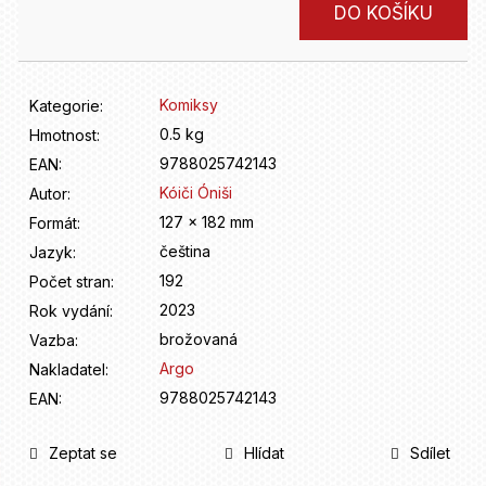
D
Měrná
DO KOŠÍKU
o
cena:
p
o
r
Komiksy
Kategorie
:
u
0.5 kg
Hmotnost
:
č
9788025742143
u
EAN
:
j
Kóiči Óniši
Autor
:
e
127 x 182 mm
Formát
:
m
čeština
Jazyk
:
e
192
Počet stran
:
2023
Rok vydání
:
brožovaná
Vazba
:
Argo
Nakladatel
:
9788025742143
EAN
:
Zeptat se
Hlídat
Sdílet