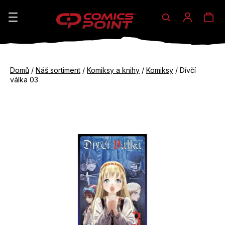
Hledat
Ná
Přihláše
K
o
koš
Zpět
Zpět
š
Domů
/
Náš sortiment
/
Komiksy a knihy
/
Komiksy
/
Dívčí
do
do
válka 03
í
obchodu
obchodu
C
k
o
p
o
t
ř
e
b