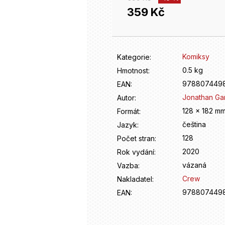
359 Kč
Měrná
cena:
Komiksy
Kategorie
:
0.5 kg
Hmotnost
:
978807449
EAN
:
Jonathan Gar
Autor
:
128 x 182 m
Formát
:
čeština
Jazyk
:
128
Počet stran
:
2020
Rok vydání
:
vázaná
Vazba
:
Crew
Nakladatel
:
978807449
EAN
: