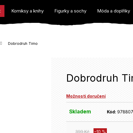
t
Komiksy a knihy
Figurky a sochy
Móda a doplňky
Dobrodruh Timo
o potřebujete najít?
Dobrodruh T
Možnosti doručení
Doporučujeme
Skladem
Kód:
97880
399 Kč
–10 %