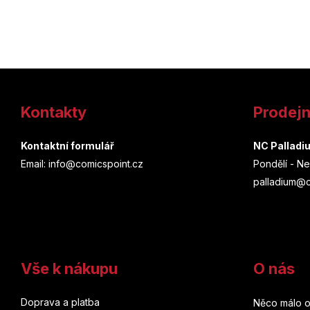
Z
á
Kontakty
Prodej
p
a
Kontaktní formulář
NC Palladi
Email: info@comicspoint.cz
Pondělí - Ne
t
palladium@c
í
Vše k nákupu
O nás
Doprava a platba
Něco málo o