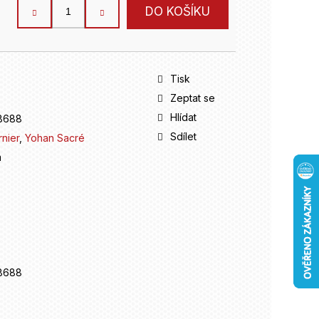
DO KOŠÍKU
Tisk
Zeptat se
Hlídat
8688
Sdílet
nier
,
Yohan Sacré
m
8688