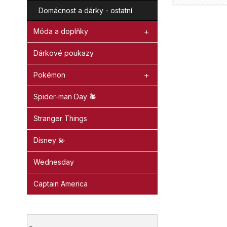
Domácnost a dárky - ostatní
Móda a doplňky
Dárkové poukazy
Pokémon
Spider-man Day 🕷️
Stranger Things
Disney 💫
Wednesday
Captain America