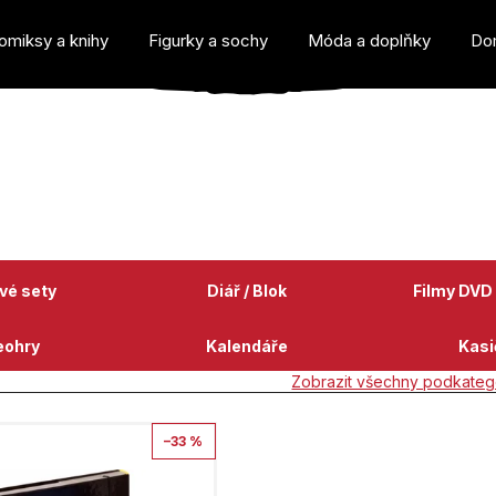
omiksy a knihy
Figurky a sochy
Móda a doplňky
Do
o potřebujete najít?
vé sety
Diář / Blok
Filmy DVD 
eohry
Kalendáře
Kasi
Zobrazit všechny podkateg
Doporučujeme
–33 %