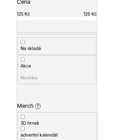
Cena
125
Kč
126
Kč
Na skladě
Akce
Novinka
Merch
?
3D hrnek
adventní kalendář