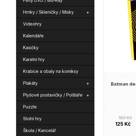
Filmy DVD / Blu-Ray
n
e
p
Hrnky / Skleničky / Misky
í
n
i
p
í
Videohry
s
a
p
p
Kalendáře
n
r
r
Kasičky
e
o
o
Karetní hry
l
d
d
Krabice a obaly na komiksy
u
u
k
Plakáty
Batman des
k
t
t
Plyšové postavičky / Polštáře
ů
ů
Puzzle
189 Kč
Stolní hry
125 Kč
Škola / Kancelář