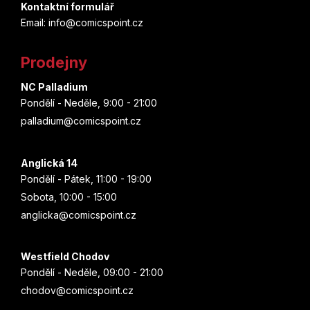
p
a
Kontaktní formulář
Mezco Toys
c
Email: info@comicspoint.cz
Dr. Stone
a
í
Ice Colours
t
p
Dragon Ball
Prodejny
r
í
USAopoly
v
NC Palladium
Evolve
k
Pondělí - Neděle, 9:00 - 21:00
y
Winning Moves
palladium@comicspoint.cz
Fairy Tail
v
ý
Efko
Fallout
p
Anglická 14
i
Pondělí - Pátek, 11:00 - 19:00
Bambook
s
Fantastic Beasts
Sobota, 10:00 - 15:00
u
Jiri Models
anglicka@comicspoint.cz
Fantastic Four
Dino
Fantastická zvířata
Westfield Chodov
Pondělí - Neděle, 09:00 - 21:00
Fire Force
chodov@comicspoint.cz