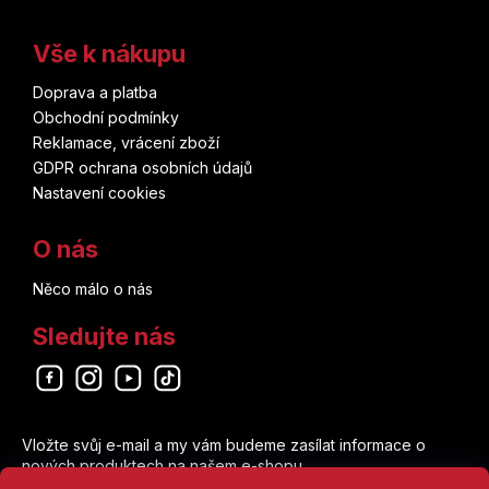
Five Nights at Freddy's
Vše k nákupu
Flash
Doprava a platba
Obchodní podmínky
Fortnite
Reklamace, vrácení zboží
GDPR ochrana osobních údajů
fotbal
Nastavení cookies
Friday the 13th
O nás
Friends
Něco málo o nás
Sledujte nás
Fullmetal Alchemist
Futurama
Odebírat newsletter
Game Of Thrones
Vložte svůj e-mail a my vám budeme zasílat informace o
nových produktech na našem e-shopu.