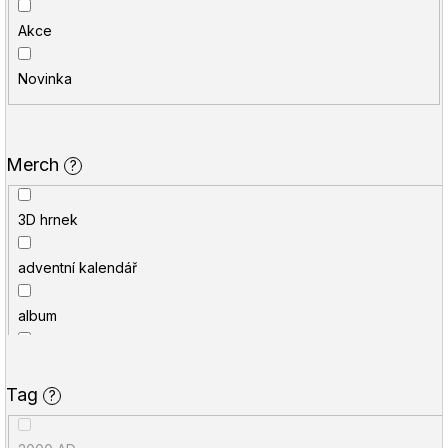
í
u
Akce
p
j
r
e
Novinka
o
t
d
e
Merch
?
u
n
k
a
3D hrnek
t
j
adventní kalendář
ů
í
t
album
?
blok
Tag
?
HLEDAT
cestovní hrnek