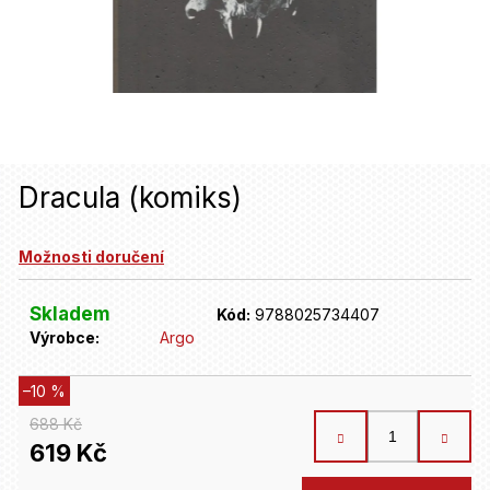
u
j
e
t
e
n
Dracula (komiks)
a
Možnosti doručení
j
í
Skladem
Kód:
9788025734407
t
Výrobce:
Argo
?
–10 %
688 Kč
HLEDAT
619 Kč