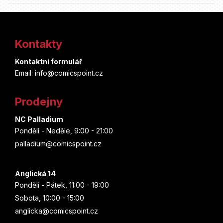
Z
á
Kontakty
p
Kontaktní formulář
a
Email: info@comicspoint.cz
t
Prodejny
í
NC Palladium
Pondělí - Neděle, 9:00 - 21:00
palladium@comicspoint.cz
Anglická 14
Pondělí - Pátek, 11:00 - 19:00
Sobota, 10:00 - 15:00
anglicka@comicspoint.cz