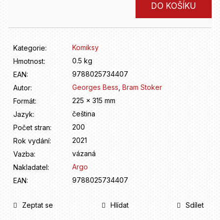
D
Měrná
DO KOŠÍKU
o
cena:
p
o
r
Komiksy
Kategorie
:
u
0.5 kg
Hmotnost
:
č
9788025734407
u
EAN
:
j
Georges Bess
,
Bram Stoker
Autor
:
e
225 x 315 mm
Formát
:
m
čeština
Jazyk
:
e
200
Počet stran
:
2021
Rok vydání
:
vázaná
Vazba
:
Argo
Nakladatel
:
9788025734407
EAN
:
Zeptat se
Hlídat
Sdílet