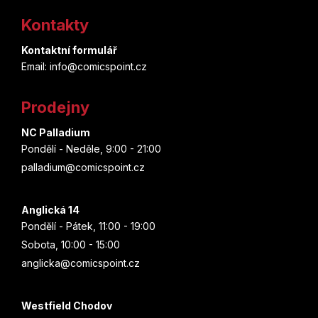
á
Kontakty
p
Kontaktní formulář
a
Email: info@comicspoint.cz
t
Prodejny
í
NC Palladium
Pondělí - Neděle, 9:00 - 21:00
palladium@comicspoint.cz
Anglická 14
Pondělí - Pátek, 11:00 - 19:00
Sobota, 10:00 - 15:00
anglicka@comicspoint.cz
Westfield Chodov