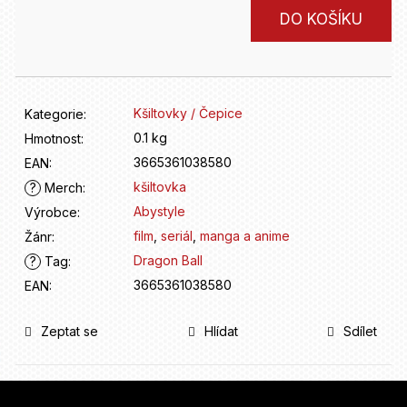
D
Měrná
o
DO KOŠÍKU
cena:
p
o
r
u
Kšiltovky / Čepice
Kategorie
:
č
u
0.1 kg
Hmotnost
:
j
3665361038580
EAN
:
e
kšiltovka
?
Merch
:
m
Abystyle
Výrobce
:
e
film
,
seriál
,
manga a anime
Žánr
:
Dragon Ball
?
Tag
:
3665361038580
EAN
:
Zeptat se
Hlídat
Sdílet
Z