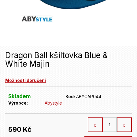
u
j
e
t
e
n
Dragon Ball kšiltovka Blue &
White Majin
a
j
Možnosti doručení
í
t
Skladem
Kód:
ABYCAP044
Výrobce:
Abystyle
?
HLEDAT
590 Kč