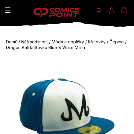
Hledat
Ná
Přihláše
K
o
koš
Zpět
Zpět
š
Domů
/
Náš sortiment
/
Móda a doplňky
/
Kšiltovky / Čepice
/
do
do
Dragon Ball kšiltovka Blue & White Majin
í
obchodu
obchodu
C
k
o
p
o
t
ř
e
b