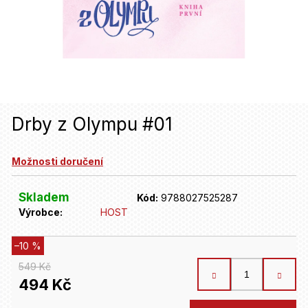
u
j
e
t
e
n
Drby z Olympu #01
a
Možnosti doručení
j
í
Skladem
Kód:
9788027525287
t
Výrobce:
HOST
?
–10 %
549 Kč
HLEDAT
494 Kč