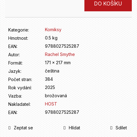
D
Měrná
DO KOŠÍKU
o
cena:
p
o
r
Komiksy
Kategorie
:
u
0.5 kg
Hmotnost
:
č
9788027525287
u
EAN
:
j
Rachel Smythe
Autor
:
e
171 x 217 mm
Formát
:
m
čeština
Jazyk
:
e
384
Počet stran
:
2025
Rok vydání
:
brožovaná
Vazba
:
HOST
Nakladatel
:
9788027525287
EAN
:
Zeptat se
Hlídat
Sdílet