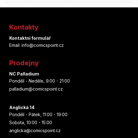
Z
á
Kontakty
p
Kontaktní formulář
a
Email: info@comicspoint.cz
t
Prodejny
í
NC Palladium
Pondělí - Neděle, 9:00 - 21:00
palladium@comicspoint.cz
Anglická 14
Pondělí - Pátek, 11:00 - 19:00
Sobota, 10:00 - 15:00
anglicka@comicspoint.cz