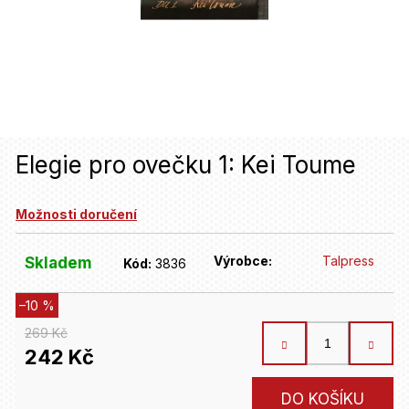
u
j
e
t
e
n
Elegie pro ovečku 1: Kei Toume
a
Možnosti doručení
j
í
Výrobce:
Talpress
Skladem
Kód:
3836
t
–10 %
?
269 Kč
242 Kč
HLEDAT
Měrná
DO KOŠÍKU