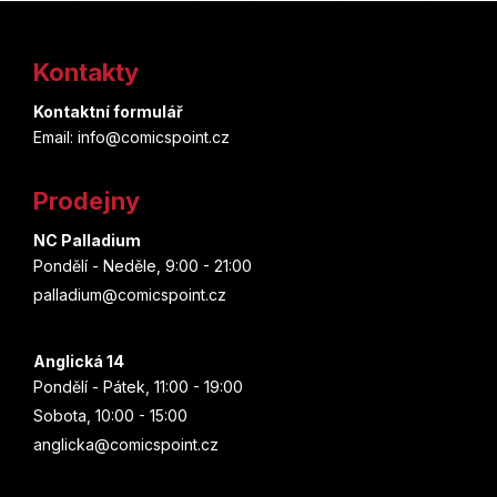
Z
á
Kontakty
p
Kontaktní formulář
a
Email: info@comicspoint.cz
t
Prodejny
í
NC Palladium
Pondělí - Neděle, 9:00 - 21:00
palladium@comicspoint.cz
Anglická 14
Pondělí - Pátek, 11:00 - 19:00
Sobota, 10:00 - 15:00
anglicka@comicspoint.cz