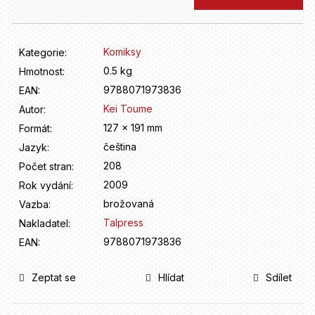
D
cena:
o
p
o
Komiksy
Kategorie
:
r
0.5 kg
Hmotnost
:
u
9788071973836
EAN
:
č
u
Kei Toume
Autor
:
j
127 x 191 mm
Formát
:
e
čeština
Jazyk
:
m
208
Počet stran
:
e
2009
Rok vydání
:
brožovaná
Vazba
:
Talpress
Nakladatel
:
9788071973836
EAN
:
Zeptat se
Hlídat
Sdílet