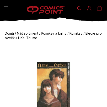
Hledat
Ná
Přihláše
K
o
koš
Zpět
Zpět
š
Domů
/
Náš sortiment
/
Komiksy a knihy
/
Komiksy
/
Elegie pro
do
do
ovečku 1: Kei Toume
í
obchodu
obchodu
C
k
o
p
o
t
ř
e
b