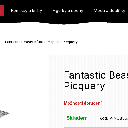
t
Komiksy a knihy
Figurky a sochy
Móda a doplňky
Fantastic Beasts hůlka Seraphina Picquery
o potřebujete najít?
Fantastic Bea
Picquery
Doporučujeme
Možnosti doručení
Skladem
Kód:
V-NOB56