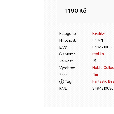
1 190 Kč
Měrná
cena:
Repliky
Kategorie
:
0.5 kg
Hmotnost
:
8494210036
EAN
:
replika
?
Merch
:
1/1
Velikost
:
Noble Collec
Výrobce
:
film
Žánr
:
Fantastic Be
?
Tag
:
8494210036
EAN
: