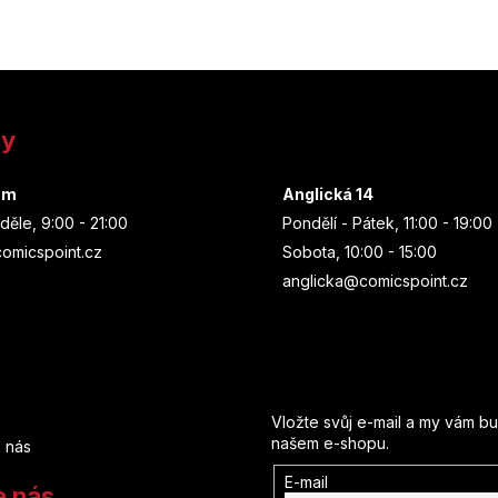
ny
um
Anglická 14
děle, 9:00 - 21:00
Pondělí - Pátek, 11:00 - 19:00
omicspoint.cz
Sobota, 10:00 - 15:00
anglicka@comicspoint.cz
Odebírat newsletter
Vložte svůj e-mail a my vám b
našem e-shopu.
 nás
E-mail
e nás