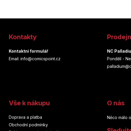
Z
á
Kontakty
Prodej
p
a
Kontaktní formulář
NC Palladi
Email: info@comicspoint.cz
Pondělí - Ne
t
palladium@c
í
Vše k nákupu
O nás
Doprava a platba
Něco málo o
Obchodní podmínky
Sledujt