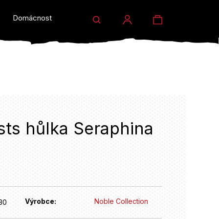
Hledat
Nákupní
Domácnost a dárky
Prodejny
Eventy
Přihlášení
košík
sts hůlka Seraphina
HLEDAT
Výrobce:
Noble Collection
30