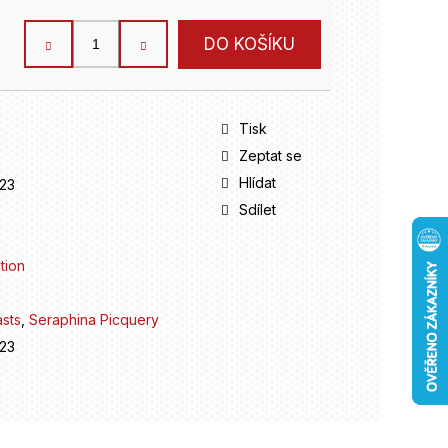
DO KOŠÍKU
Tisk
Zeptat se
Hlídat
23
Sdílet
tion
asts
,
Seraphina Picquery
23