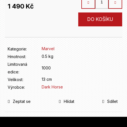
D
1 490 Kč
o
p
Měrná
o
DO KOŠÍKU
cena:
r
u
č
u
Marvel
Kategorie
:
j
e
0.5 kg
Hmotnost
:
m
Limitovaná
e
1000
edice
:
13 cm
Velikost
:
Dark Horse
Výrobce
:
Zeptat se
Hlídat
Sdílet
Z