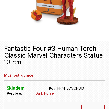
u
j
e
t
e
n
Fantastic Four #3 Human Torch
a
Classic Marvel Characters Statue
j
13 cm
í
t
Možnosti doručení
?
Skladem
Kód:
FF/HT/CMCHS13
Výrobce:
Dark Horse
HLEDAT