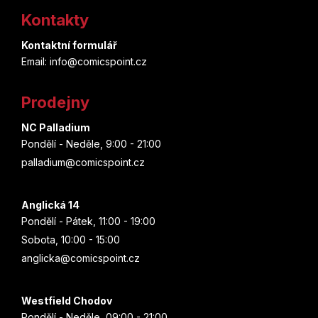
á
Kontakty
p
Kontaktní formulář
a
Email: info@comicspoint.cz
t
Prodejny
í
NC Palladium
Pondělí - Neděle, 9:00 - 21:00
palladium@comicspoint.cz
Anglická 14
Pondělí - Pátek, 11:00 - 19:00
Sobota, 10:00 - 15:00
anglicka@comicspoint.cz
Westfield Chodov
Pondělí - Neděle, 09:00 - 21:00