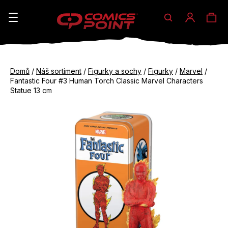
Hledat
Ná
Přihláše
K
o
koš
Zpět
Zpět
š
Domů
/
Náš sortiment
/
Figurky a sochy
/
Figurky
/
Marvel
/
do
do
Fantastic Four #3 Human Torch Classic Marvel Characters
í
obchodu
obchodu
Statue 13 cm
C
k
o
p
o
t
ř
e
b