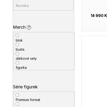
Novinka
14 990 K
Merch
?
blok
busta
dárkové sety
figurka
hůlka
klíčenka
Série figurek
láhev
Premium format
meč