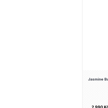
Big Bang Theory
Gentle Giant
Bitty
Youtooz
Black Canary
Medicom Toy
Black Manta
Square-Enix
Black Panther
Prime 1 Studio
Bleach
SD Toys
Boba Fett
NECA
Borderlands
Tamashii Nations
Boys
Jasmine Bu
Beast Kingdom
Breaking Bad
Just Play
Bulbasaur
Jazwares
Bullseye
2 990 K