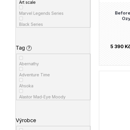
Art scale
minix figurka
Befor
Marvel Legends Series
Ozy
POP! Bitty
Black Series
POP! figurka
Bombshells
replika
5 390 K
Legendary scale
Tag
?
socha
triko
Abernathy
tužka
Adventure Time
Ahsoka
Alastor Mad-Eye Moody
Albus Dumbledore
Alien
Výrobce
Andor