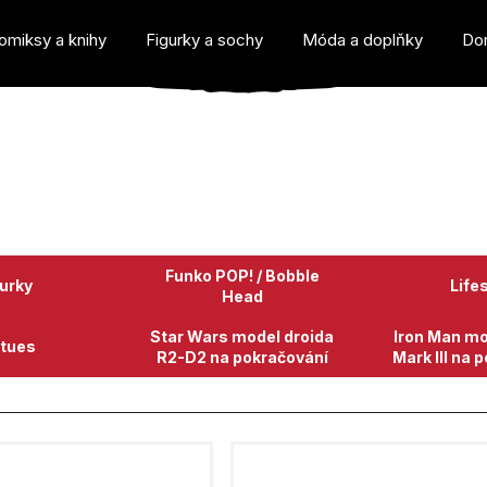
omiksy a knihy
Figurky a sochy
Móda a doplňky
Do
o potřebujete najít?
Funko POP! / Bobble
gurky
Life
Head
Star Wars model droida
Iron Man mo
tues
R2-D2 na pokračování
Mark III na 
Doporučujeme