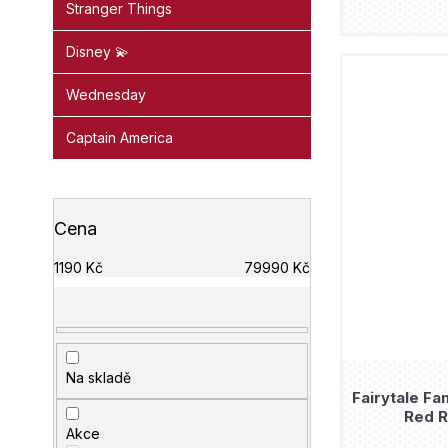
Stranger Things
Disney 💫
Wednesday
Captain America
Cena
1190
Kč
79990
Kč
Na skladě
Fairytale Fa
Red R
Akce