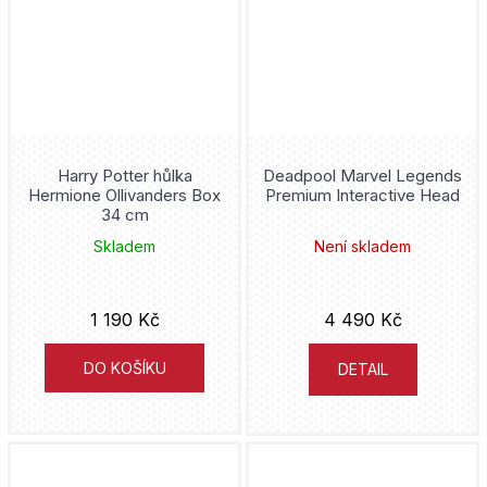
Donatello
Draco Malfoy
Dracula
Dragon Ball
Harry Potter hůlka
Deadpool Marvel Legends
Hermione Ollivanders Box
Premium Interactive Head
34 cm
Dumb and Dumber
Skladem
Není skladem
Dungeons and Dragons
1 190 Kč
4 490 Kč
Eevee
DO KOŠÍKU
DETAIL
Evil Queen
Fallout
Fantastic Beasts