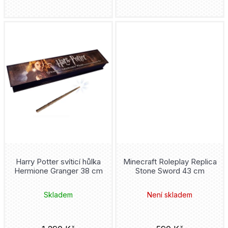
SEGA
Batmobile
Furyu
Batwing
Plastoy
Batwoman
Mattel
Beetlejuice
Bowen
Bellatrix Lestrange
Gentle Giant
Better Call Saul
Youtooz
Harry Potter svíticí hůlka
Minecraft Roleplay Replica
Big Bang Theory
Hermione Granger 38 cm
Stone Sword 43 cm
Medicom Toy
Bitty
Skladem
Není skladem
Square-Enix
Black Canary