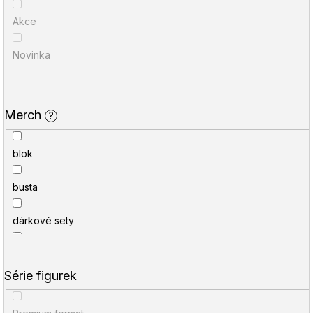
í
u
Akce
p
j
r
e
Novinka
o
t
d
e
Merch
?
u
n
k
a
blok
t
j
busta
ů
í
t
dárkové sety
?
figurka
Série figurek
HLEDAT
hůlka