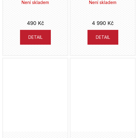
Bumblebee
Není skladem
Není skladem
Captain America
490 Kč
4 990 Kč
Captain Marve
DETAIL
DETAIL
Carnage
Casper
Catwoman
Cinderella
Cobra Kai
Corpse Bride
Court of the Dead