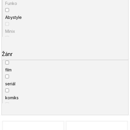
Funko
Alien
Abystyle
Andor
Minix
Apothecary Diaries
McFarlane Toys
Aquaman
Žánr
Noble Collection
Arcane
film
Hasbro
Ariel
seriál
Hot Toys
Arsenal
komiks
DC Direct
Arthur Weasley
hudba
Pyramid International
Assassination Classroom
V
herní
Sideshow Collectibles