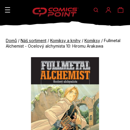
Hledat
Ná
Přihláše
K
o
koš
Zpět
Zpět
š
Domů
/
Náš sortiment
/
Komiksy a knihy
/
Komiksy
/
Fullmetal
do
do
Alchemist - Ocelový alchymista 10: Hiromu Arakawa
í
obchodu
obchodu
C
k
o
p
o
t
ř
e
b