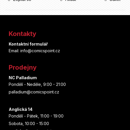
Z
á
Kontakty
p
Kontaktní formulář
a
Email: info@comicspoint.cz
t
Prodejny
í
NC Palladium
Pondělí - Neděle, 9:00 - 21:00
palladium@comicspoint.cz
Anglická 14
Pondělí - Pátek, 11:00 - 19:00
Sobota, 10:00 - 15:00