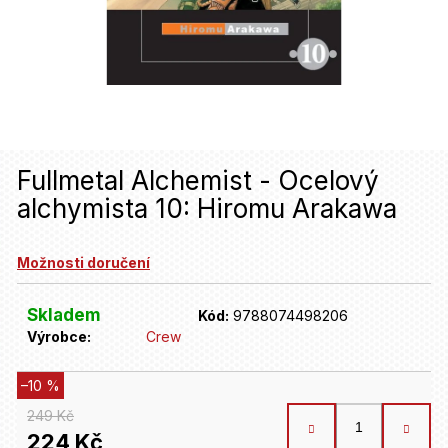
u
j
e
t
e
n
Fullmetal Alchemist - Ocelový
alchymista 10: Hiromu Arakawa
a
j
Možnosti doručení
í
t
Skladem
Kód:
9788074498206
Výrobce:
Crew
?
–10 %
HLEDAT
249 Kč
224 Kč