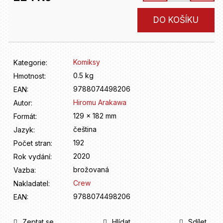
D
o
Měrná
DO KOŠÍKU
p
cena:
o
r
u
Komiksy
Kategorie
:
č
u
0.5 kg
Hmotnost
:
j
9788074498206
EAN
:
e
Hiromu Arakawa
Autor
:
m
129 x 182 mm
Formát
:
e
čeština
Jazyk
:
192
Počet stran
:
2020
Rok vydání
:
brožovaná
Vazba
:
Crew
Nakladatel
:
9788074498206
EAN
:
Zeptat se
Hlídat
Sdílet