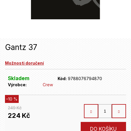
u
j
e
t
e
Gantz 37
n
a
Možnosti doručení
j
Skladem
Kód:
9788076794870
í
Výrobce:
Crew
t
?
–10 %
249 Kč
224 Kč
HLEDAT
Měrná
DO KOŠÍKU