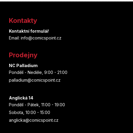
Z
á
Kontakty
p
Kontaktní formulář
a
Email: info@comicspoint.cz
t
Prodejny
í
NC Palladium
Pondělí - Neděle, 9:00 - 21:00
palladium@comicspoint.cz
Anglická 14
Pondělí - Pátek, 11:00 - 19:00
Sobota, 10:00 - 15:00
anglicka@comicspoint.cz