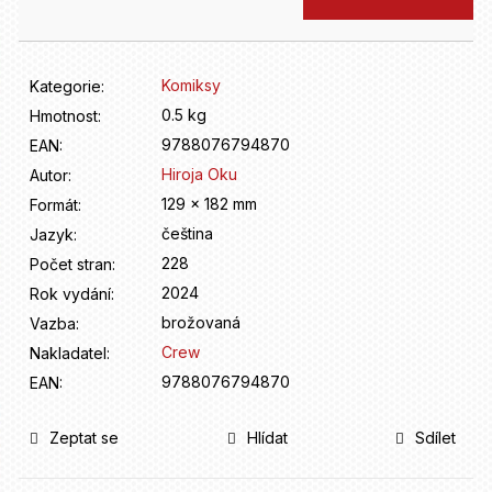
D
cena:
o
p
o
Komiksy
Kategorie
:
r
0.5 kg
Hmotnost
:
u
č
9788076794870
EAN
:
u
Hiroja Oku
Autor
:
j
129 x 182 mm
Formát
:
e
čeština
Jazyk
:
m
e
228
Počet stran
:
2024
Rok vydání
:
brožovaná
Vazba
:
Crew
Nakladatel
:
9788076794870
EAN
:
Zeptat se
Hlídat
Sdílet