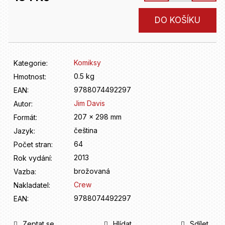
D
o
Měrná
DO KOŠÍKU
p
cena:
o
r
u
Komiksy
Kategorie
:
č
u
0.5 kg
Hmotnost
:
j
9788074492297
EAN
:
e
Jim Davis
Autor
:
m
207 x 298 mm
Formát
:
e
čeština
Jazyk
:
64
Počet stran
:
2013
Rok vydání
:
brožovaná
Vazba
:
Crew
Nakladatel
:
9788074492297
EAN
:
Zeptat se
Hlídat
Sdílet