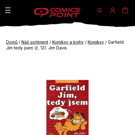
Hledat
Ná
Přihláše
K
o
koš
Zpět
Zpět
š
Domů
/
Náš sortiment
/
Komiksy a knihy
/
Komiksy
/
Garfield:
do
do
Jím tedy jsem (č. 12): Jim Davis
í
obchodu
obchodu
C
k
o
p
o
t
ř
e
b