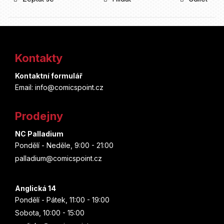
Z
á
Kontakty
p
Kontaktní formulář
a
Email: info@comicspoint.cz
t
Prodejny
í
NC Palladium
Pondělí - Neděle, 9:00 - 21:00
palladium@comicspoint.cz
Anglická 14
Pondělí - Pátek, 11:00 - 19:00
Sobota, 10:00 - 15:00