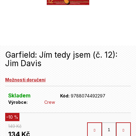
u
j
e
t
e
n
Garfield: Jím tedy jsem (č. 12):
Jim Davis
a
j
Možnosti doručení
í
t
Skladem
Kód:
9788074492297
Výrobce:
Crew
?
–10 %
HLEDAT
149 Kč
134 Kč