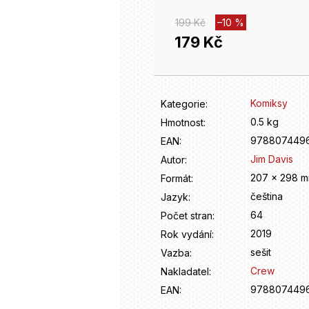
199 Kč
–10 %
179 Kč
Měrná
cena:
Komiksy
Kategorie
:
0.5 kg
Hmotnost
:
978807449
EAN
:
Jim Davis
Autor
:
207 x 298 
Formát
:
čeština
Jazyk
:
64
Počet stran
:
2019
Rok vydání
:
sešit
Vazba
:
Crew
Nakladatel
:
978807449
EAN
: