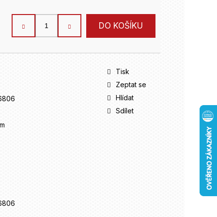
DO KOŠÍKU
Tisk
Zeptat se
Hlídat
6806
Sdílet
mm
6806