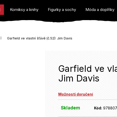
t
Komiksy a knihy
Figurky a sochy
Móda a doplňky
Garfield ve vlastní šťávě (č.52): Jim Davis
o potřebujete najít?
Garfield ve vl
Jim Davis
Doporučujeme
Možnosti doručení
Skladem
Kód:
97880