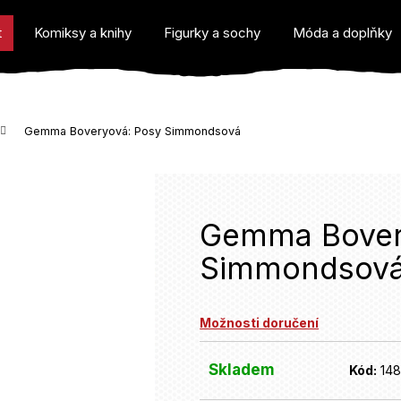
t
Komiksy a knihy
Figurky a sochy
Móda a doplňky
Gemma Boveryová: Posy Simmondsová
o potřebujete najít?
Gemma Bover
Simmondsov
Doporučujeme
Možnosti doručení
Skladem
Kód:
148