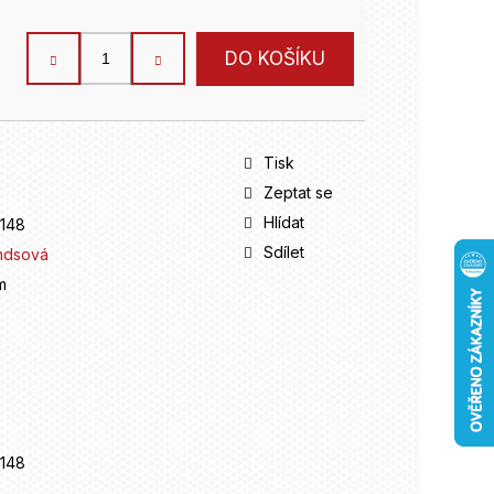
DO KOŠÍKU
Tisk
Zeptat se
Hlídat
148
Sdílet
ndsová
m
148