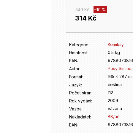
349 Kč
–10 %
314 Kč
Měrná
cena:
Komiksy
Kategorie
:
0.5 kg
Hmotnost
:
9788073816
EAN
:
Posy Simmo
Autor
:
165 x 287 m
Formát
:
čeština
Jazyk
:
112
Počet stran
:
2009
Rok vydání
:
vázaná
Vazba
:
BB/art
Nakladatel
:
9788073816
EAN
: