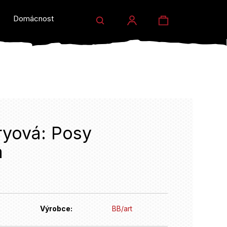
Hledat
Nákupní
Domácnost a dárky
Prodejny
Eventy
Přihlášení
košík
yová: Posy
á
HLEDAT
Výrobce:
BB/art