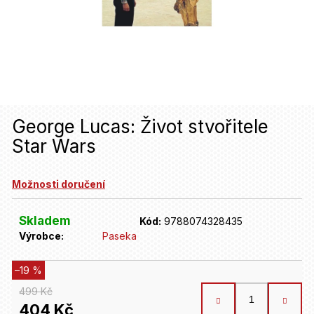
u
j
e
t
e
n
George Lucas: Život stvořitele
Star Wars
a
j
Možnosti doručení
í
t
Skladem
Kód:
9788074328435
Výrobce:
Paseka
?
–19 %
HLEDAT
499 Kč
404 Kč