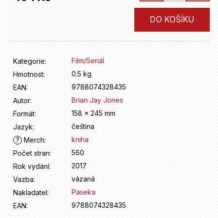
D
o
Měrná
DO KOŠÍKU
p
cena:
o
r
u
Film/Seriál
Kategorie
:
č
u
0.5 kg
Hmotnost
:
j
9788074328435
EAN
:
e
Brian Jay Jones
Autor
:
m
158 x 245 mm
Formát
:
e
čeština
Jazyk
:
kniha
?
Merch
:
560
Počet stran
:
2017
Rok vydání
:
vázaná
Vazba
:
Paseka
Nakladatel
:
9788074328435
EAN
: