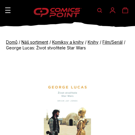
Hledat
Ná
Přihláše
K
o
koš
Zpět
Zpět
š
Domů
/
Náš sortiment
/
Komiksy a knihy
/
Knihy
/
Film/Seriál
/
do
do
George Lucas: Život stvořitele Star Wars
í
obchodu
obchodu
C
k
o
p
o
t
ř
e
b