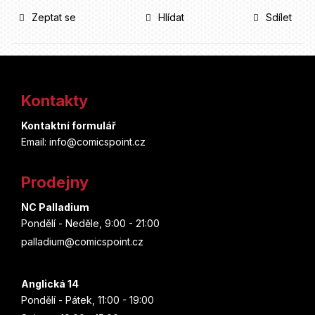
Zeptat se
Hlídat
Sdílet
Z
á
Kontakty
p
Kontaktní formulář
a
Email: info@comicspoint.cz
t
Prodejny
í
NC Palladium
Pondělí - Neděle, 9:00 - 21:00
palladium@comicspoint.cz
Anglická 14
Pondělí - Pátek, 11:00 - 19:00