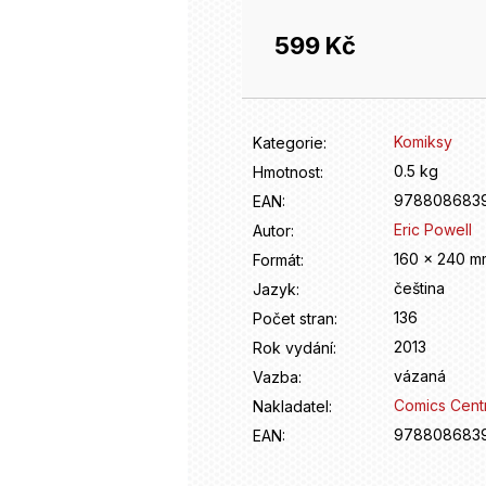
599 Kč
Měrná
cena:
Komiksy
Kategorie
:
0.5 kg
Hmotnost
:
978808683
EAN
:
Eric Powell
Autor
:
160 x 240 m
Formát
:
čeština
Jazyk
:
136
Počet stran
:
2013
Rok vydání
:
vázaná
Vazba
:
Comics Cent
Nakladatel
:
978808683
EAN
: