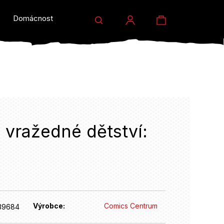
Hledat
Nákupní
Domácnost a dárky
Prodejny
Eventy
Přihlášení
košík
 vražedné dětství:
HLEDAT
Výrobce:
Comics Centrum
39684