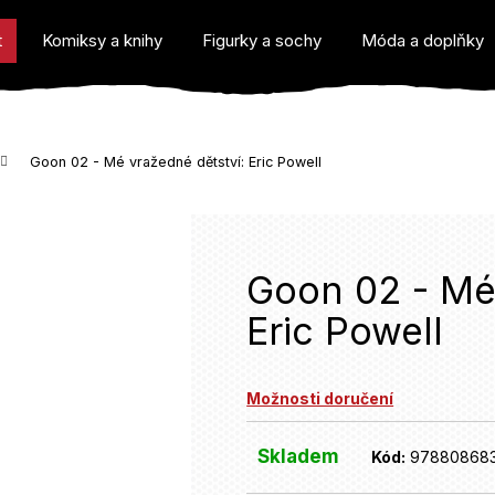
t
Komiksy a knihy
Figurky a sochy
Móda a doplňky
Goon 02 - Mé vražedné dětství: Eric Powell
o potřebujete najít?
Goon 02 - Mé
Eric Powell
Doporučujeme
Možnosti doručení
Skladem
Kód:
97880868