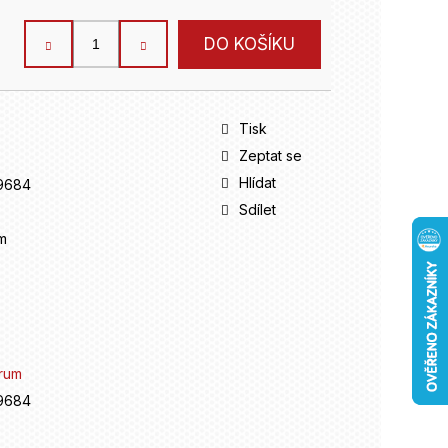
DO KOŠÍKU
Tisk
Zeptat se
Hlídat
9684
Sdílet
m
rum
9684