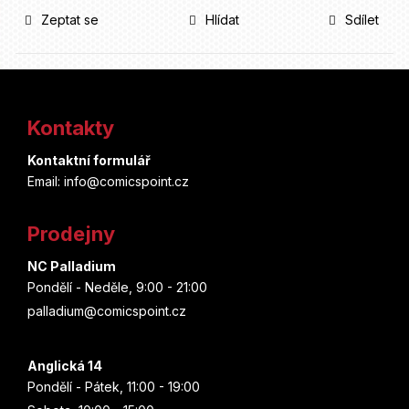
Zeptat se
Hlídat
Sdílet
Z
á
Kontakty
p
Kontaktní formulář
a
Email: info@comicspoint.cz
t
Prodejny
í
NC Palladium
Pondělí - Neděle, 9:00 - 21:00
palladium@comicspoint.cz
Anglická 14
Pondělí - Pátek, 11:00 - 19:00