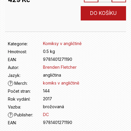
D
o
Měrná
p
DO KOŠÍKU
cena:
o
r
u
č
Komiksy v angličtině
Kategorie
:
u
j
0.5 kg
Hmotnost
:
e
9781401271190
EAN
:
m
Brenden Fletcher
Autor
:
e
angličtina
Jazyk
:
komiks v angličtině
?
Merch
:
144
Počet stran
:
2017
Rok vydání
:
brožovaná
Vazba
:
DC
?
Publisher
:
9781401271190
EAN
: