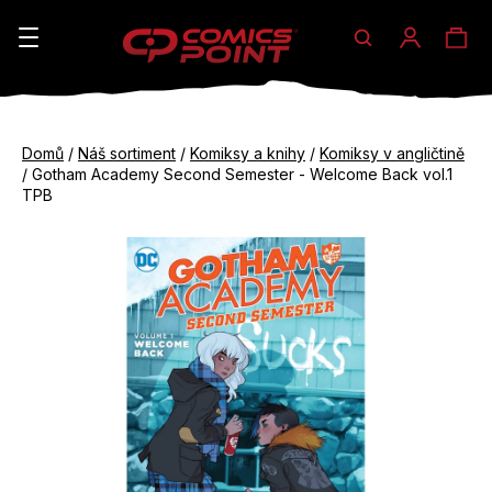
Hledat
Ná
Přihláše
K
o
koš
Zpět
Zpět
š
Domů
/
Náš sortiment
/
Komiksy a knihy
/
Komiksy v angličtině
do
do
/
Gotham Academy Second Semester - Welcome Back vol.1
í
obchodu
obchodu
TPB
C
k
o
p
o
t
ř
e
b