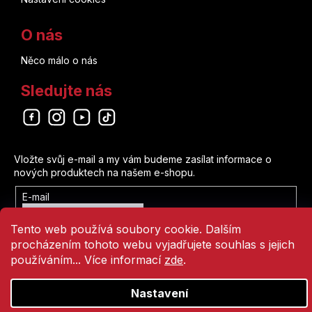
O nás
Něco málo o nás
Sledujte nás
Odebírat newsletter
Vložte svůj e-mail a my vám budeme zasílat informace o
nových produktech na našem e-shopu.
E-mail
Vložením e-mailu souhlasíte s
Tento web používá soubory cookie. Dalším
podmínkami ochrany osobních údajů
procházením tohoto webu vyjadřujete souhlas s jejich
Přihlásit se
používáním... Více informací
zde
.
Nastavení
Vytvořil Shoptet