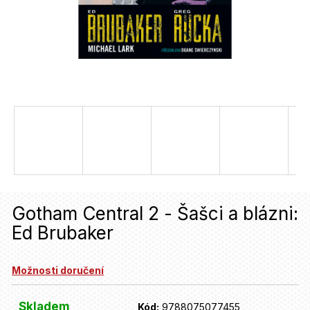
u
j
e
t
e
n
a
j
í
Gotham Central 2 - Šašci a blázni:
t
Ed Brubaker
?
Možnosti doručení
HLEDAT
Skladem
Kód:
9788075077455