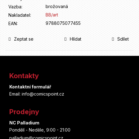
brožovaná
Vazba
:
BB/art
Nakladatel
:
9788075077455
EAN
:
Zeptat se
Hlídat
Sdílet
Z
á
Kontakty
p
Kontaktní formulář
a
Email: info@comicspoint.cz
t
Prodejny
í
NC Palladium
Pondělí - Neděle, 9:00 - 21:00
palladium@comicspoint.cz