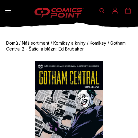
Hledat
Ná
Přihláše
K
o
koš
Zpět
Zpět
š
Domů
/
Náš sortiment
/
Komiksy a knihy
/
Komiksy
/
Gotham
do
do
Central 2 - Šašci a blázni: Ed Brubaker
í
obchodu
obchodu
C
k
o
p
o
t
ř
e
b