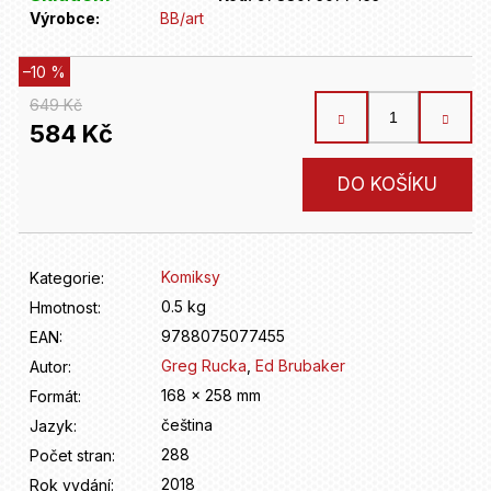
D
Výrobce:
BB/art
o
p
o
–10 %
r
649 Kč
u
584 Kč
č
u
Měrná
DO KOŠÍKU
j
cena:
e
m
e
Komiksy
Kategorie
:
0.5 kg
Hmotnost
:
9788075077455
EAN
:
Greg Rucka
,
Ed Brubaker
Autor
:
168 x 258 mm
Formát
:
čeština
Jazyk
:
288
Počet stran
:
2018
Rok vydání
: