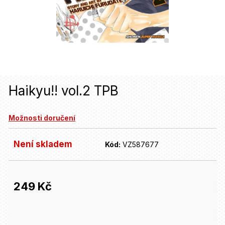
u
j
e
t
e
n
Haikyu!! vol.2 TPB
a
Možnosti doručení
j
í
Není skladem
Kód:
VZ587677
t
?
249 Kč
HLEDAT
Měrná
cena: