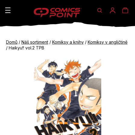
Hledat
Ná
Přihláše
K
o
koš
Zpět
Zpět
š
Domů
/
Náš sortiment
/
Komiksy a knihy
/
Komiksy v angličtině
do
do
/
Haikyu!! vol.2 TPB
í
obchodu
obchodu
C
k
o
p
o
t
ř
e
b