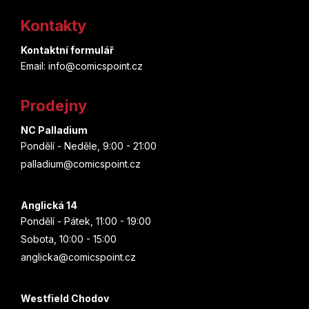
á
Kontakty
p
Kontaktní formulář
a
Email: info@comicspoint.cz
t
Prodejny
í
NC Palladium
Pondělí - Neděle, 9:00 - 21:00
palladium@comicspoint.cz
Anglická 14
Pondělí - Pátek, 11:00 - 19:00
Sobota, 10:00 - 15:00
anglicka@comicspoint.cz
Westfield Chodov