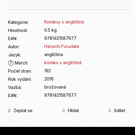
D
o
p
o
Komiksy v angličtině
Kategorie
:
r
0.5 kg
Hmotnost
:
u
9781421587677
EAN
:
č
u
Haruichi Furudate
Autor
:
j
angličtina
Jazyk
:
e
komiks v angličtině
?
Merch
:
m
192
Počet stran
:
e
2016
Rok vydání
:
brožovaná
Vazba
:
9781421587677
EAN
:
Zeptat se
Hlídat
Sdílet
Z