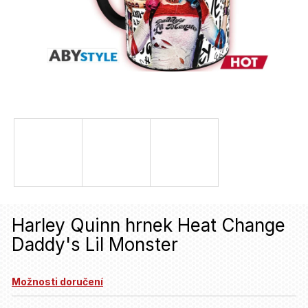
u
j
e
t
e
n
a
j
í
t
Harley Quinn hrnek Heat Change
?
Daddy's Lil Monster
HLEDAT
Možnosti doručení