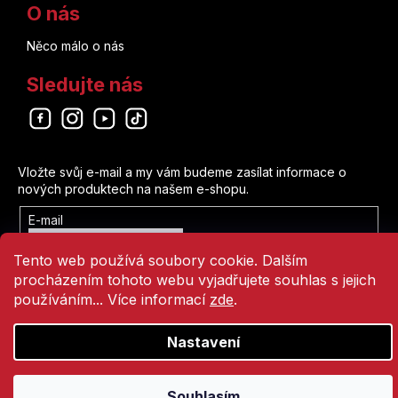
O nás
Něco málo o nás
Sledujte nás
Odebírat newsletter
Vložte svůj e-mail a my vám budeme zasílat informace o
nových produktech na našem e-shopu.
E-mail
Vložením e-mailu souhlasíte s
Tento web používá soubory cookie. Dalším
podmínkami ochrany osobních údajů
procházením tohoto webu vyjadřujete souhlas s jejich
Přihlásit se
používáním... Více informací
zde
.
Nastavení
Vytvořil Shoptet
Copyright 2026
Comics Point
. Všechna práva vyhrazena.
Souhlasím