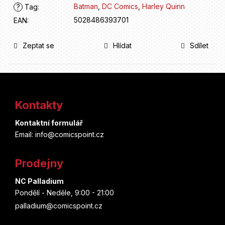
Batman
,
DC Comics
,
Harley Quinn
?
Tag
:
5028486393701
EAN
:
Zeptat se
Hlídat
Sdílet
Z
á
Kontakty
p
Kontaktní formulář
a
Email: info@comicspoint.cz
t
Prodejny
í
NC Palladium
Pondělí - Neděle, 9:00 - 21:00
palladium@comicspoint.cz