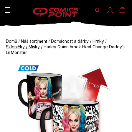
Hledat
Ná
Přihláše
K
o
koš
Zpět
Zpět
š
Domů
/
Náš sortiment
/
Domácnost a dárky
/
Hrnky /
do
do
Skleničky / Misky
/
Harley Quinn hrnek Heat Change Daddy's
í
obchodu
obchodu
Lil Monster
C
k
o
p
o
t
ř
e
b