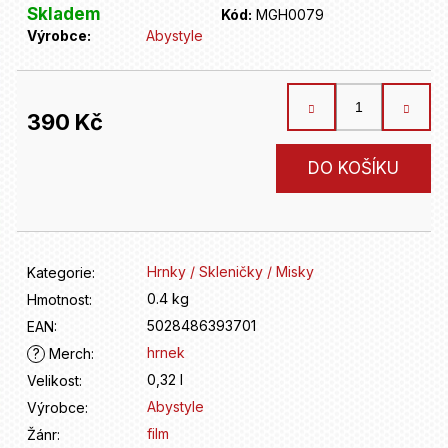
D
Skladem
Kód:
MGH0079
o
Výrobce:
Abystyle
p
o
r
u
390 Kč
č
u
Měrná
DO KOŠÍKU
j
cena:
e
m
e
Hrnky / Skleničky / Misky
Kategorie
:
0.4 kg
Hmotnost
:
5028486393701
EAN
:
hrnek
?
Merch
:
0,32 l
Velikost
:
Abystyle
Výrobce
:
film
Žánr
: