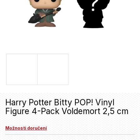
u
j
e
t
e
n
a
j
í
t
Harry Potter Bitty POP! Vinyl
?
Figure 4-Pack Voldemort 2,5 cm
HLEDAT
Možnosti doručení