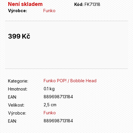
D
Není skladem
Kód:
FK71318
o
Výrobce:
Funko
p
o
r
u
399 Kč
č
u
Měrná
j
cena:
e
m
e
Funko POP! / Bobble Head
Kategorie
:
0.1 kg
Hmotnost
:
889698713184
EAN
:
2,5 cm
Velikost
:
Funko
Výrobce
:
889698713184
EAN
: