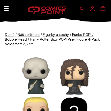
Hledat
Ná
Přihláše
K
o
koš
Zpět
Zpět
š
Domů
/
Náš sortiment
/
Figurky a sochy
/
Funko POP! /
do
do
Bobble Head
/
Harry Potter Bitty POP! Vinyl Figure 4-Pack
í
obchodu
obchodu
Voldemort 2,5 cm
C
k
o
p
o
t
ř
e
b