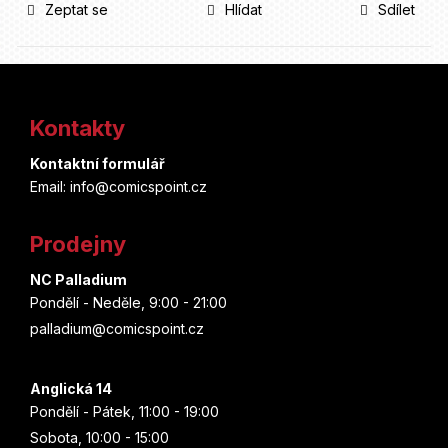
Zeptat se
Hlídat
Sdílet
Z
á
Kontakty
p
Kontaktní formulář
a
Email: info@comicspoint.cz
t
Prodejny
í
NC Palladium
Pondělí - Neděle, 9:00 - 21:00
palladium@comicspoint.cz
Anglická 14
Pondělí - Pátek, 11:00 - 19:00
Sobota, 10:00 - 15:00