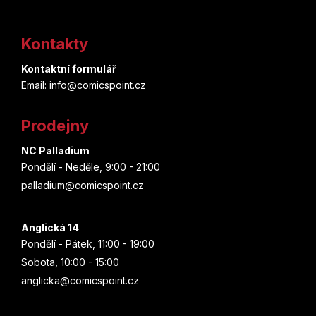
Z
á
Kontakty
p
Kontaktní formulář
a
Email: info@comicspoint.cz
t
Prodejny
í
NC Palladium
Pondělí - Neděle, 9:00 - 21:00
palladium@comicspoint.cz
Anglická 14
Pondělí - Pátek, 11:00 - 19:00
Sobota, 10:00 - 15:00
anglicka@comicspoint.cz