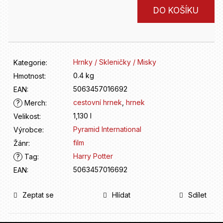
D
Měrná
o
DO KOŠÍKU
cena:
p
o
r
u
Hrnky / Skleničky / Misky
Kategorie
:
č
u
0.4 kg
Hmotnost
:
j
5063457016692
EAN
:
e
cestovní hrnek
,
hrnek
?
Merch
:
m
1,130 l
Velikost
:
e
Pyramid International
Výrobce
:
film
Žánr
:
Harry Potter
?
Tag
:
5063457016692
EAN
:
Zeptat se
Hlídat
Sdílet