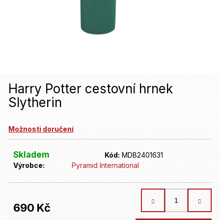
u
j
e
t
e
n
Harry Potter cestovní hrnek
Slytherin
a
j
Možnosti doručení
í
t
Skladem
Kód:
MDB2401631
Výrobce:
Pyramid International
?
HLEDAT
690 Kč