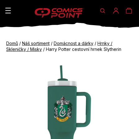
Hledat
Ná
Přihláše
K
o
koš
Zpět
Zpět
š
Domů
/
Náš sortiment
/
Domácnost a dárky
/
Hrnky /
do
do
Skleničky / Misky
/
Harry Potter cestovní hrnek Slytherin
í
obchodu
obchodu
C
k
o
p
o
t
ř
e
b