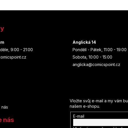
ny
um
Anglická 14
děle, 9:00 - 21:00
Pondělí - Pátek, 11:00 - 19:00
omicspoint.cz
Sobota, 10:00 - 15:00
anglicka@comicspoint.cz
Odebírat newsletter
Vložte svůj e-mail a my vám b
našem e-shopu.
 nás
E-mail
e nás