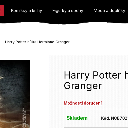
t
Komiksy a knihy
Figurky a sochy
Móda a doplňky
Harry Potter hůlka Hermione Granger
o potřebujete najít?
Harry Potter
Granger
Doporučujeme
Možnosti doručení
Skladem
Kód:
NOB702