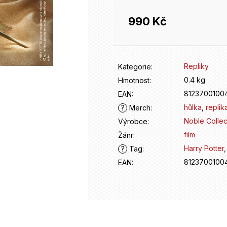
990 Kč
Měrná
cena:
Repliky
Kategorie
:
0.4 kg
Hmotnost
:
8123700100
EAN
:
hůlka
,
replik
?
Merch
:
Noble Collec
Výrobce
:
film
Žánr
:
Harry Potter
?
Tag
:
8123700100
EAN
: