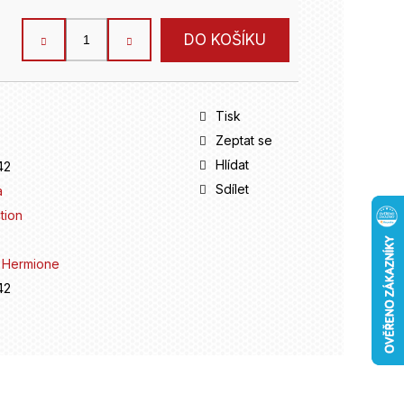
DO KOŠÍKU
Tisk
Zeptat se
Hlídat
42
Sdílet
a
tion
,
Hermione
42