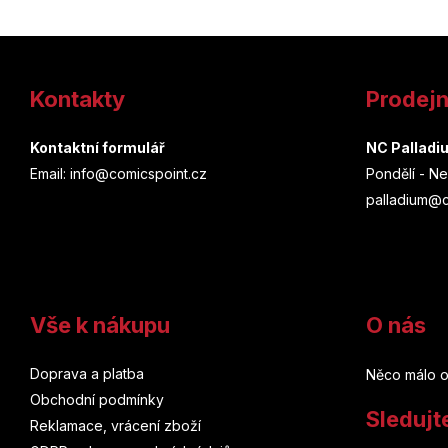
Z
á
Kontakty
Prodej
p
a
Kontaktní formulář
NC Palladi
Email: info@comicspoint.cz
Pondělí - Ne
t
palladium@c
í
Vše k nákupu
O nás
Doprava a platba
Něco málo o
Obchodní podmínky
Sledujt
Reklamace, vrácení zboží