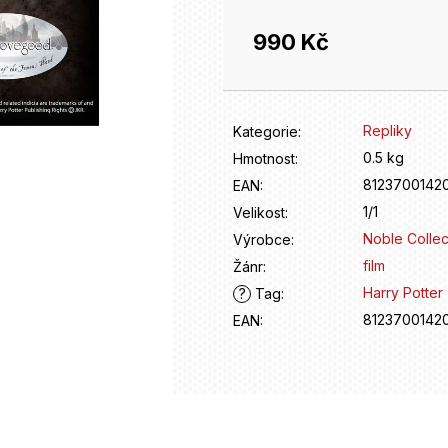
990 Kč
Měrná
cena:
Repliky
Kategorie
:
0.5 kg
Hmotnost
:
8123700142
EAN
:
1/1
Velikost
:
Noble Collec
Výrobce
:
film
Žánr
:
Harry Potter
?
Tag
:
8123700142
EAN
: