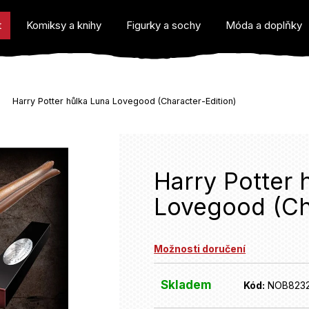
t
Komiksy a knihy
Figurky a sochy
Móda a doplňky
Harry Potter hůlka Luna Lovegood (Character-Edition)
o potřebujete najít?
Harry Potter 
Lovegood (Ch
Doporučujeme
Možnosti doručení
Skladem
Kód:
NOB823