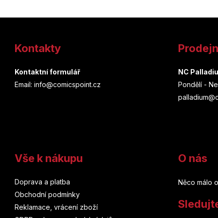
Z
á
Kontakty
Prodej
p
a
Kontaktní formulář
NC Palladi
Email: info@comicspoint.cz
Pondělí - Ne
t
palladium@c
í
Vše k nákupu
O nás
Doprava a platba
Něco málo o
Obchodní podmínky
Sledujt
Reklamace, vrácení zboží