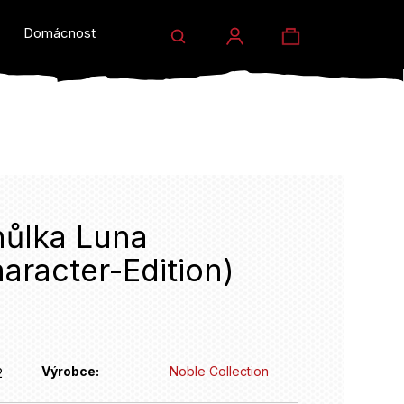
Hledat
Nákupní
Domácnost a dárky
Prodejny
Eventy
Přihlášení
košík
hůlka Luna
aracter-Edition)
HLEDAT
Výrobce:
Noble Collection
2