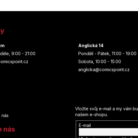
ny
um
Anglická 14
děle, 9:00 - 21:00
Pondělí - Pátek, 11:00 - 19:00
omicspoint.cz
Sobota, 10:00 - 15:00
anglicka@comicspoint.cz
Odebírat newsletter
Vložte svůj e-mail a my vám b
našem e-shopu.
 nás
E-mail
e nás