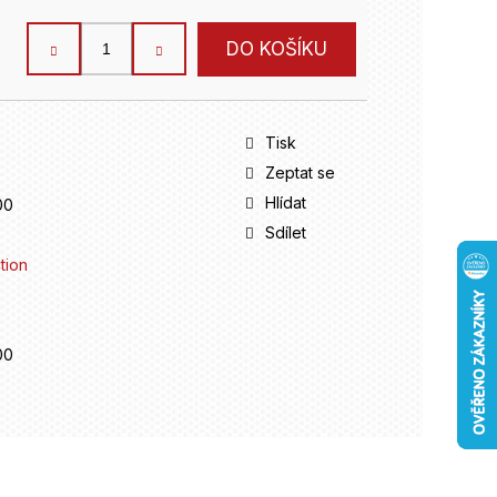
DO KOŠÍKU
Tisk
Zeptat se
Hlídat
00
Sdílet
tion
00