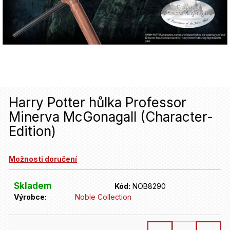
u
j
e
t
e
n
Harry Potter hůlka Professor
a
Minerva McGonagall (Character-
j
Edition)
í
t
Možnosti doručení
?
Skladem
Kód:
NOB8290
Výrobce:
Noble Collection
HLEDAT