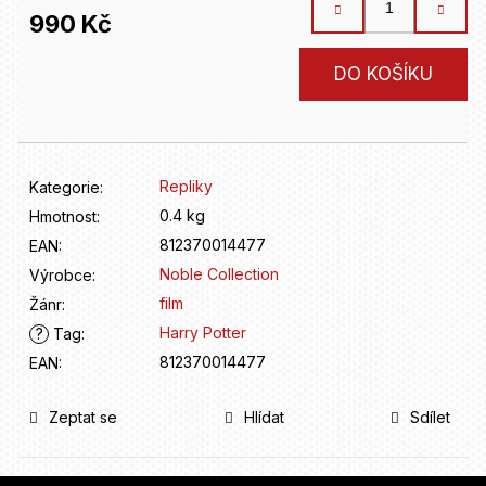
D
990 Kč
o
p
Měrná
o
DO KOŠÍKU
cena:
r
u
č
u
Repliky
Kategorie
:
j
e
0.4 kg
Hmotnost
:
m
812370014477
EAN
:
e
Noble Collection
Výrobce
:
film
Žánr
:
Harry Potter
?
Tag
:
812370014477
EAN
:
Zeptat se
Hlídat
Sdílet