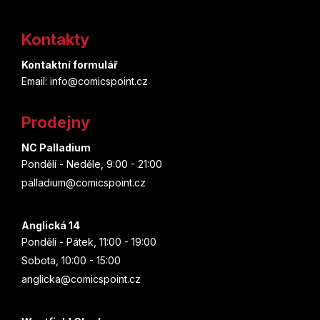
Z
á
Kontakty
p
Kontaktní formulář
a
Email: info@comicspoint.cz
t
Prodejny
í
NC Palladium
Pondělí - Neděle, 9:00 - 21:00
palladium@comicspoint.cz
Anglická 14
Pondělí - Pátek, 11:00 - 19:00
Sobota, 10:00 - 15:00
anglicka@comicspoint.cz