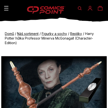
Hledat
Ná
Přihláše
K
o
koš
Zpět
Zpět
š
Domů
/
Náš sortiment
/
Figurky a sochy
/
Repliky
/
Harry
do
do
Potter hůlka Professor Minerva McGonagall (Character-
í
obchodu
obchodu
Edition)
C
k
o
p
o
t
ř
e
b