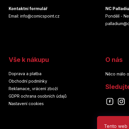
a
Kontaktní formulář
NC Palladi
Email: info@comicspoint.cz
Pondělí - Ne
t
palladium@c
í
Vše k nákupu
O nás
Doprava a platba
Něco málo o
Obchodní podmínky
Sledujt
Reklamace, vrácení zboží
GDPR ochrana osobních údajů
Nastavení cookies
Tento web 