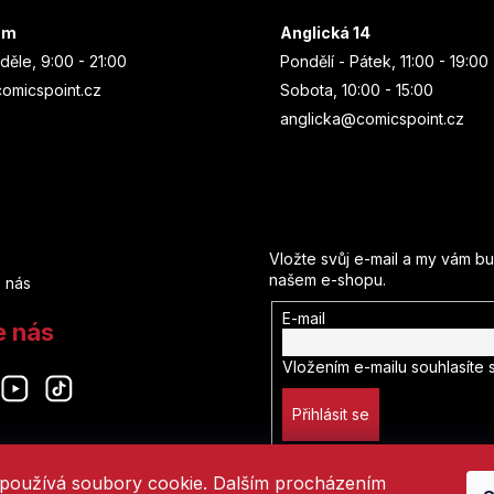
um
Anglická 14
děle, 9:00 - 21:00
Pondělí - Pátek, 11:00 - 19:00
omicspoint.cz
Sobota, 10:00 - 15:00
anglicka@comicspoint.cz
Odebírat newsletter
Vložte svůj e-mail a my vám b
našem e-shopu.
 nás
E-mail
e nás
Vložením e-mailu souhlasíte 
Přihlásit se
používá soubory cookie. Dalším procházením