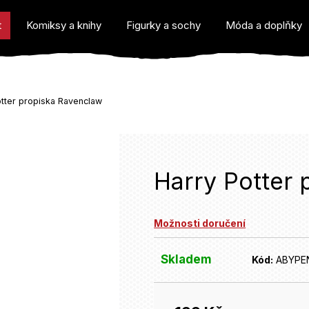
t
Komiksy a knihy
Figurky a sochy
Móda a doplňky
otter propiska Ravenclaw
o potřebujete najít?
Harry Potter 
Možnosti doručení
Doporučujeme
Skladem
Kód:
ABYPE