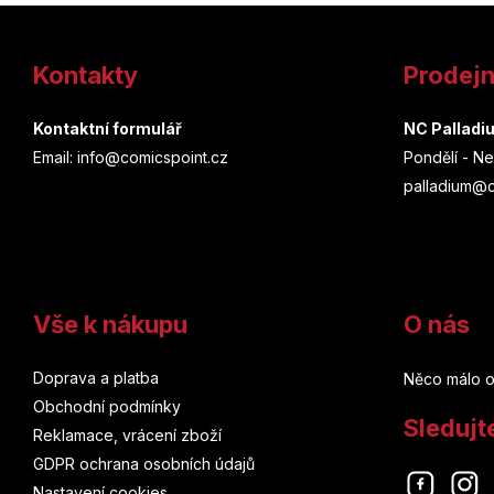
Z
á
Kontakty
Prodej
p
a
Kontaktní formulář
NC Palladi
Email: info@comicspoint.cz
Pondělí - Ne
t
palladium@c
í
Vše k nákupu
O nás
Doprava a platba
Něco málo o
Obchodní podmínky
Sledujt
Reklamace, vrácení zboží
GDPR ochrana osobních údajů
Nastavení cookies