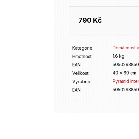
790 Kč
Měrná
cena:
Domácnost a
Kategorie
:
1.6 kg
Hmotnost
:
505029385
EAN
:
40 x 60 cm
Velikost
:
Pyramid Inter
Výrobce
:
505029385
EAN
: