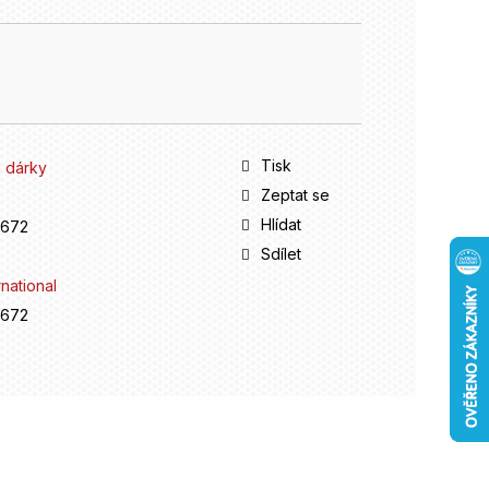
Tisk
 dárky
Zeptat se
Hlídat
0672
Sdílet
national
0672