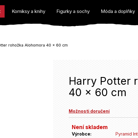
t
Komiksy a knihy
Figurky a sochy
Móda a doplňky
otter rohožka Alohomora 40 x 60 cm
o potřebujete najít?
Harry Potter
40 x 60 cm
Doporučujeme
Možnosti doručení
Není skladem
Výrobce:
Pyramid Int