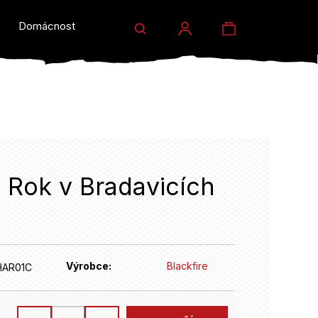
Hledat
Nákupní
Domácnost a dárky
Prodejny
Eventy
Přihlášení
košík
- Rok v Bradavicích
HLEDAT
Výrobce:
Blackfire
AR01C