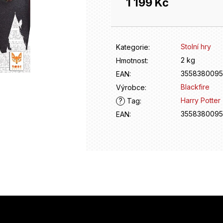
1 199 Kč
Měrná
cena:
Stolní hry
Kategorie
:
2 kg
Hmotnost
:
3558380095
EAN
:
Blackfire
Výrobce
:
Harry Potter
?
Tag
:
3558380095
EAN
: