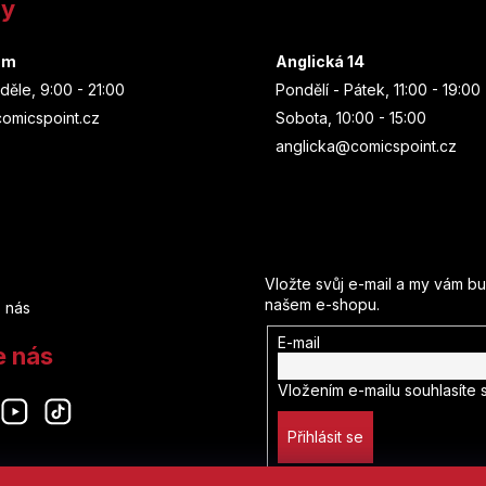
ny
um
Anglická 14
děle, 9:00 - 21:00
Pondělí - Pátek, 11:00 - 19:00
omicspoint.cz
Sobota, 10:00 - 15:00
anglicka@comicspoint.cz
Odebírat newsletter
Vložte svůj e-mail a my vám b
našem e-shopu.
 nás
E-mail
e nás
Vložením e-mailu souhlasíte 
Přihlásit se