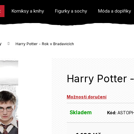
t
Komiksy a knihy
Figurky a sochy
Móda a doplňky
y
Harry Potter - Rok v Bradavicích
o potřebujete najít?
Harry Potter 
Možnosti doručení
Doporučujeme
Skladem
Kód:
ASTOPH