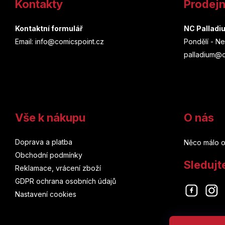
Kontakty
Prodej
p
a
Kontaktní formulář
NC Palladi
Email: info@comicspoint.cz
Pondělí - Ne
t
palladium@c
í
Vše k nákupu
O nás
Doprava a platba
Něco málo o
Obchodní podmínky
Sledujt
Reklamace, vrácení zboží
GDPR ochrana osobních údajů
Nastavení cookies