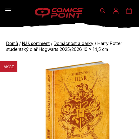
Hledat
Ná
Přihláše
K
o
koš
Zpět
Zpět
š
Domů
/
Náš sortiment
/
Domácnost a dárky
/
Harry Potter
do
do
studentský diář Hogwarts 2025/2026 10 x 14,5 cm
í
obchodu
obchodu
C
k
AKCE
o
p
o
t
ř
e
b