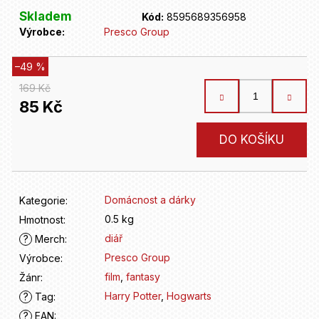
D
o
Skladem
Kód:
8595689356958
p
Výrobce:
Presco Group
o
r
–49 %
u
169 Kč
č
85 Kč
u
j
Měrná
DO KOŠÍKU
e
cena:
m
e
Domácnost a dárky
Kategorie
:
0.5 kg
Hmotnost
:
diář
?
Merch
:
Presco Group
Výrobce
:
film
,
fantasy
Žánr
:
Harry Potter
,
Hogwarts
?
Tag
:
?
EAN
: