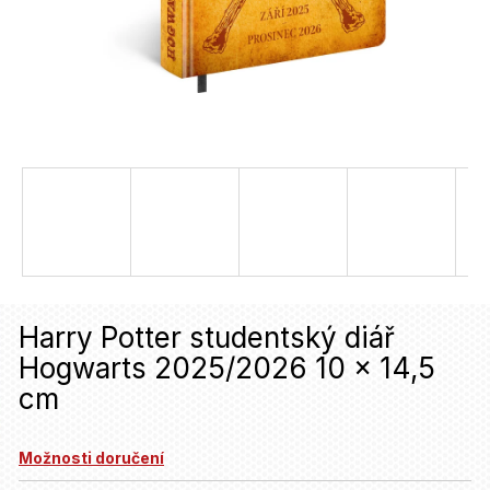
u
j
e
t
e
n
a
j
í
Harry Potter studentský diář
t
Hogwarts 2025/2026 10 x 14,5
?
cm
HLEDAT
Možnosti doručení