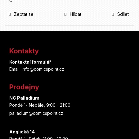
Zeptat se
Hlídat
Sdílet
Z
á
Kontakty
p
Kontaktní formulář
a
Email: info@comicspoint.cz
t
Prodejny
í
NC Palladium
Pondělí - Neděle, 9:00 - 21:00
palladium@comicspoint.cz
Anglická 14
Pondělí - Pátek, 11:00 - 19:00