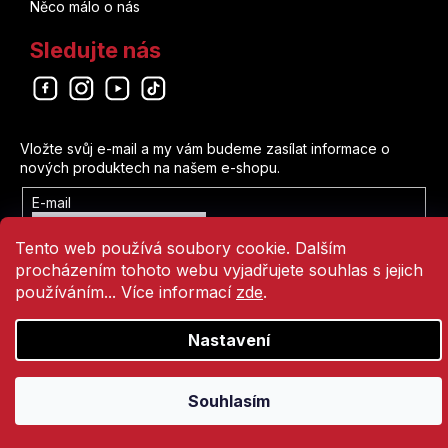
Něco málo o nás
Sledujte nás
Odebírat newsletter
Vložte svůj e-mail a my vám budeme zasílat informace o
nových produktech na našem e-shopu.
E-mail
Vložením e-mailu souhlasíte s
Tento web používá soubory cookie. Dalším
podmínkami ochrany osobních údajů
procházením tohoto webu vyjadřujete souhlas s jejich
Přihlásit se
používáním... Více informací
zde
.
Nastavení
Vytvořil Shoptet
Copyright 2026
Comics Point
. Všechna práva vyhrazena.
Souhlasím
Přejít
na