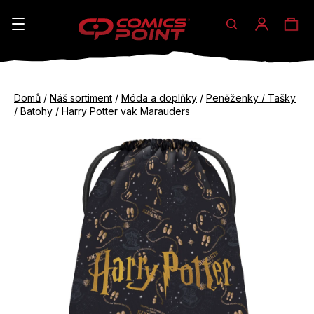
Hledat
Ná
Přihláše
K
o
koš
Zpět
Zpět
š
Domů
/
Náš sortiment
/
Móda a doplňky
/
Peněženky / Tašky
do
do
/ Batohy
/
Harry Potter vak Marauders
í
obchodu
obchodu
C
k
o
p
o
t
ř
e
b