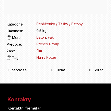
D
cena:
o
p
o
r
Peněženky / Tašky / Batohy
Kategorie
:
u
0.5 kg
Hmotnost
:
č
batoh
,
vak
u
?
Merch
:
j
Presco Group
Výrobce
:
e
film
Žánr
:
m
Harry Potter
?
Tag
:
e
Zeptat se
Hlídat
Sdílet
Z
á
Kontakty
p
Kontaktní formulář