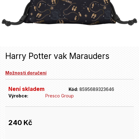
u
j
e
t
e
n
Harry Potter vak Marauders
a
Možnosti doručení
j
í
Není skladem
Kód:
8595689323646
t
Výrobce:
Presco Group
?
240 Kč
HLEDAT
Měrná