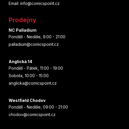
a
Email: info@comicspoint.cz
t
Prodejny
í
NC Palladium
Pondělí - Neděle, 9:00 - 21:00
palladium@comicspoint.cz
Anglická 14
Pondělí - Pátek, 11:00 - 19:00
Sobota, 10:00 - 15:00
anglicka@comicspoint.cz
Westfield Chodov
Pondělí - Neděle, 09:00 - 21:00
chodov@comicspoint.cz