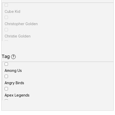
u
j
Cube Kid
e
Christopher Golden
t
e
Christie Golden
n
Richard A. Knaak
a
Tag
?
Oliver Bowden
j
í
Among Us
Reki Kawahara
t
Angry Birds
Marcin Batylda
?
Apex Legends
S.D. Stuart
HLEDAT
Assassin's Creed
Sean Copeland