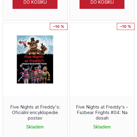
Minecraft
DO KOŠÍKU
DO KOŠÍKU
Karen Traviss
My Little Pony
Andrej Djakov
–10 %
–10 %
Nintendo
Jaroslav Švelch
Pokémon
Justin Ryan
Roblox
Adam Flamma
Sonic
Roux Madeleine
Star Wars
Alex Polan
Super Mario
René Balický
Five Nights at Freddy's:
Five Nights at Freddy's -
Oficiální encyklopedie
Fazbear Frights #04: Na
postav
dosah
Witcher
Alex Acks
Skladem
Skladem
World of Warcraft