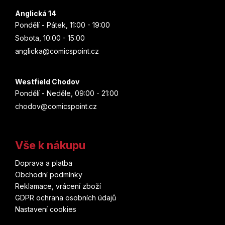
ý
p
Anglická 14
i
Pondělí - Pátek, 11:00 - 19:00
s
Sobota, 10:00 - 15:00
u
anglicka@comicspoint.cz
Westfield Chodov
Pondělí - Neděle, 09:00 - 21:00
chodov@comicspoint.cz
Vše k nákupu
Doprava a platba
Obchodní podmínky
Reklamace, vrácení zboží
GDPR ochrana osobních údajů
Nastavení cookies