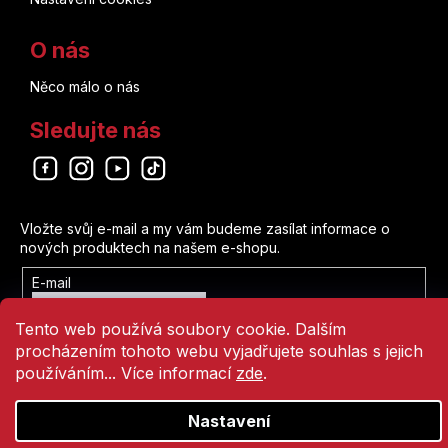
O nás
Něco málo o nás
Sledujte nás
Odebírat newsletter
Vložte svůj e-mail a my vám budeme zasílat informace o
nových produktech na našem e-shopu.
E-mail
Vložením e-mailu souhlasíte s
Tento web používá soubory cookie. Dalším
podmínkami ochrany osobních údajů
procházením tohoto webu vyjadřujete souhlas s jejich
Přihlásit se
používáním... Více informací
zde
.
Nastavení
Vytvořil Shoptet