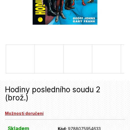
u
j
e
t
e
n
a
j
í
Hodiny posledního soudu 2
t
(brož.)
?
Možnosti doručení
HLEDAT
Skladem
Kód:
9788075954633