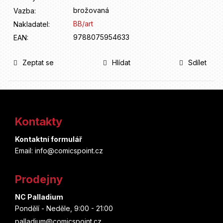
brožovaná
Vazba
:
BB/art
Nakladatel
:
9788075954633
EAN
:
Zeptat se
Hlídat
Sdílet
Z
á
Kontakty
p
Kontaktní formulář
a
Email: info@comicspoint.cz
t
Prodejny
í
NC Palladium
Pondělí - Neděle, 9:00 - 21:00
palladium@comicspoint.cz