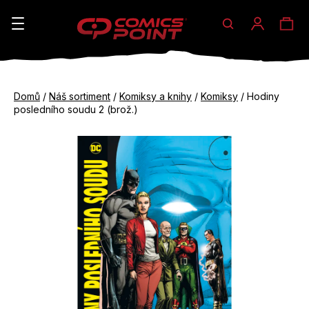
Hledat
Ná
Přihláše
K
o
koš
Zpět
Zpět
š
Domů
/
Náš sortiment
/
Komiksy a knihy
/
Komiksy
/
Hodiny
do
do
posledního soudu 2 (brož.)
í
obchodu
obchodu
C
k
o
p
o
t
ř
e
b