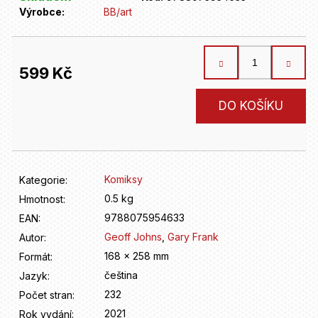
D
Výrobce:
BB/art
o
p
o
r
599 Kč
u
č
Měrná
DO KOŠÍKU
u
cena:
j
e
m
e
Komiksy
Kategorie
:
0.5 kg
Hmotnost
:
9788075954633
EAN
:
Geoff Johns
,
Gary Frank
Autor
:
168 x 258 mm
Formát
:
čeština
Jazyk
:
232
Počet stran
:
2021
Rok vydání
: