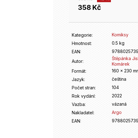
358 Kč
Měrná
cena:
Komiksy
Kategorie
:
0.5 kg
Hmotnost
:
978802573
EAN
:
Štěpánka Jis
Autor
:
Komárek
160 x 230 m
Formát
:
čeština
Jazyk
:
104
Počet stran
:
2022
Rok vydání
:
vázaná
Vazba
:
Argo
Nakladatel
:
978802573
EAN
: