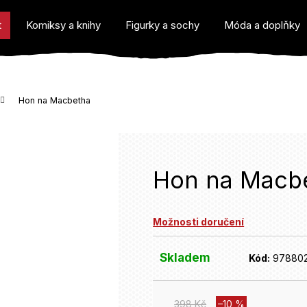
t
Komiksy a knihy
Figurky a sochy
Móda a doplňky
Hon na Macbetha
o potřebujete najít?
Hon na Macb
Možnosti doručení
Doporučujeme
Skladem
Kód:
97880
398 Kč
–10 %