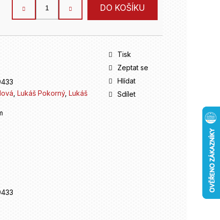
DO KOŠÍKU
Tisk
Zeptat se
Hlídat
9433
lová
,
Lukáš Pokorný
,
Lukáš
Sdílet
m
9433