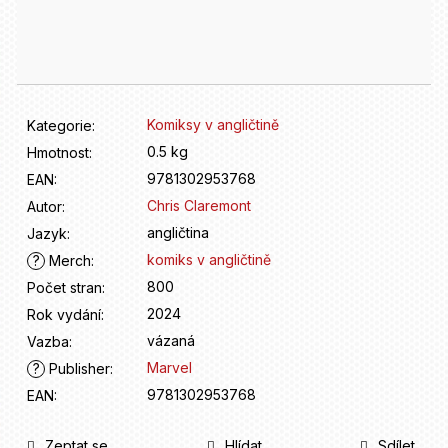
D
Měrná
o
cena:
p
o
r
u
Komiksy v angličtině
Kategorie
:
č
u
0.5 kg
Hmotnost
:
j
9781302953768
EAN
:
e
Chris Claremont
Autor
:
m
angličtina
Jazyk
:
e
komiks v angličtině
?
Merch
:
800
Počet stran
:
2024
Rok vydání
:
vázaná
Vazba
:
Marvel
?
Publisher
:
9781302953768
EAN
:
Zeptat se
Hlídat
Sdílet