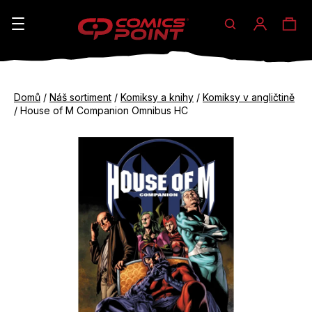
Hledat
Ná
Přihláše
K
o
koš
Zpět
Zpět
š
Domů
/
Náš sortiment
/
Komiksy a knihy
/
Komiksy v angličtině
do
do
/
House of M Companion Omnibus HC
í
obchodu
obchodu
C
k
o
p
o
t
ř
e
b