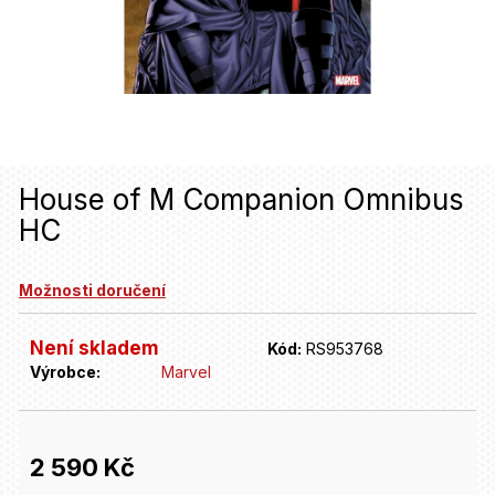
u
j
e
t
e
n
House of M Companion Omnibus
HC
a
j
Možnosti doručení
í
t
Není skladem
Kód:
RS953768
Výrobce:
Marvel
?
HLEDAT
2 590 Kč