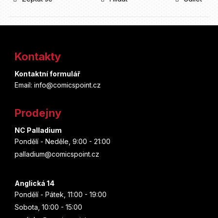
Z
á
Kontakty
p
Kontaktní formulář
a
Email: info@comicspoint.cz
t
Prodejny
í
NC Palladium
Pondělí - Neděle, 9:00 - 21:00
palladium@comicspoint.cz
Anglická 14
Pondělí - Pátek, 11:00 - 19:00
Sobota, 10:00 - 15:00