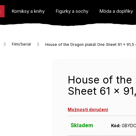
t
Komiksy a knihy
Figurky a sochy
Móda a doplňky
Film/Seriál
House of the Dragon plakát One Sheet 61 x 91,5
o potřebujete najít?
House of the
Sheet 61 x 91
Doporučujeme
Možnosti doručení
Skladem
Kód:
GBYD