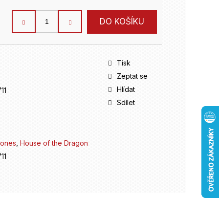
DO KOŠÍKU
Tisk
Zeptat se
Hlídat
11
Sdílet
rones
,
House of the Dragon
11