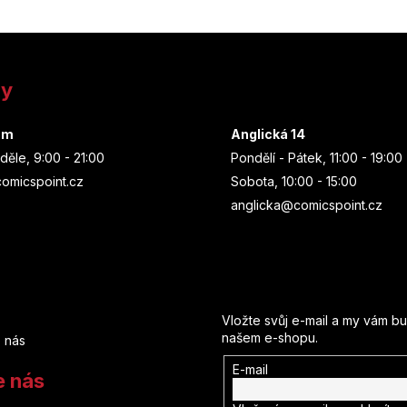
ny
um
Anglická 14
děle, 9:00 - 21:00
Pondělí - Pátek, 11:00 - 19:00
omicspoint.cz
Sobota, 10:00 - 15:00
anglicka@comicspoint.cz
Odebírat newsletter
Vložte svůj e-mail a my vám b
našem e-shopu.
 nás
E-mail
e nás