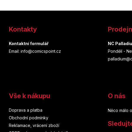
Z
á
Kontakty
Prodej
p
a
Kontaktní formulář
NC Palladi
Email: info@comicspoint.cz
Pondělí - Ne
t
palladium@c
í
Vše k nákupu
O nás
Doprava a platba
Něco málo o
Obchodní podmínky
Sledujt
Reklamace, vrácení zboží