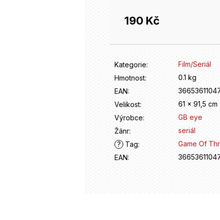
190 Kč
Měrná
cena:
Film/Seriál
Kategorie
:
0.1 kg
Hmotnost
:
36653611047
EAN
:
61 x 91,5 cm
Velikost
:
GB eye
Výrobce
:
seriál
Žánr
:
Game Of Th
?
Tag
:
36653611047
EAN
: