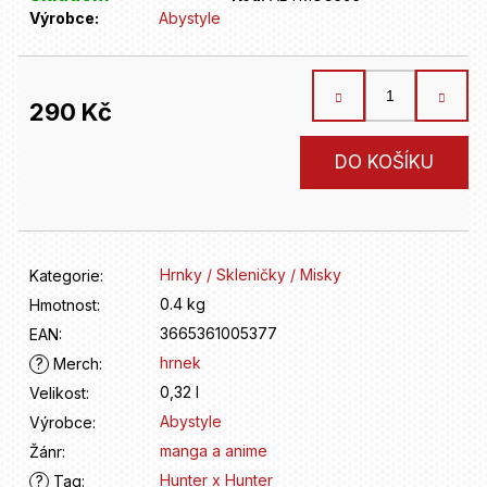
D
Výrobce:
Abystyle
o
p
o
r
290 Kč
u
č
Měrná
DO KOŠÍKU
u
cena:
j
e
m
e
Hrnky / Skleničky / Misky
Kategorie
:
0.4 kg
Hmotnost
:
3665361005377
EAN
:
hrnek
?
Merch
:
0,32 l
Velikost
:
Abystyle
Výrobce
:
manga a anime
Žánr
:
Hunter x Hunter
?
Tag
: