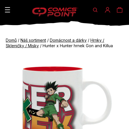
Hledat
Ná
Přihláše
K
o
koš
Zpět
Zpět
š
Domů
/
Náš sortiment
/
Domácnost a dárky
/
Hrnky /
do
do
Skleničky / Misky
/
Hunter x Hunter hrnek Gon and Killua
í
obchodu
obchodu
C
k
o
p
o
t
ř
e
b