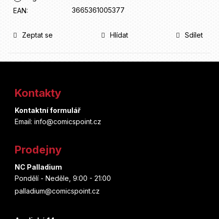
3665361005377
EAN
:
Zeptat se
Hlídat
Sdílet
Z
á
Kontakty
p
Kontaktní formulář
a
Email: info@comicspoint.cz
t
Prodejny
í
NC Palladium
Pondělí - Neděle, 9:00 - 21:00
palladium@comicspoint.cz