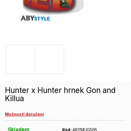
u
j
e
t
e
n
a
j
í
Hunter x Hunter hrnek Gon and
t
Killua
?
Možnosti doručení
HLEDAT
Skladem
Kód:
ABYMUG595