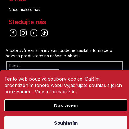
Něco málo o nás
Sledujte nás
Odebírat newsletter
Vložte svůj e-mail a my vám budeme zasílat informace o
nových produktech na našem e-shopu.
E-mail
Vložením e-mailu souhlasíte s
Tento web používá soubory cookie. Dalším
podmínkami ochrany osobních údajů
procházením tohoto webu vyjadřujete souhlas s jejich
Přihlásit se
používáním... Více informací
zde
.
Nastavení
Vytvořil Shoptet
Copyright 2026
Comics Point
. Všechna práva vyhrazena.
Souhlasím
Přejít