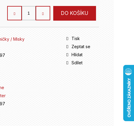
DO KOŠÍKU
Tisk
ničky / Misky
Zeptat se
Hlídat
197
Sdílet
me
ter
197