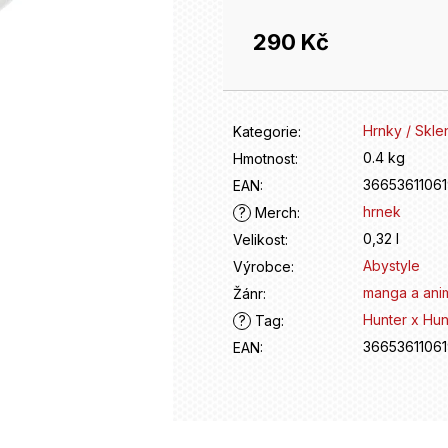
290 Kč
Měrná
cena:
Hrnky / Skle
Kategorie
:
0.4 kg
Hmotnost
:
3665361106
EAN
:
hrnek
?
Merch
:
0,32 l
Velikost
:
Abystyle
Výrobce
:
manga a ani
Žánr
:
Hunter x Hun
?
Tag
:
3665361106
EAN
: