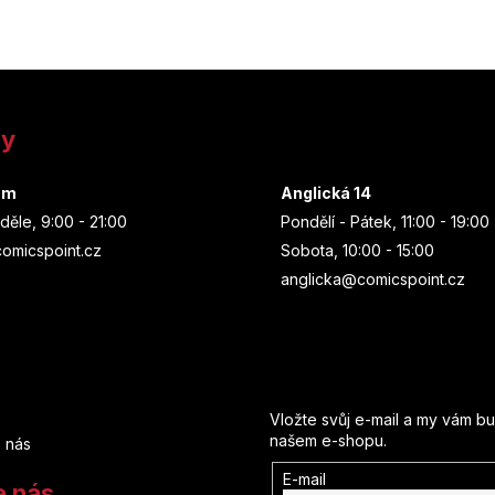
ny
um
Anglická 14
děle, 9:00 - 21:00
Pondělí - Pátek, 11:00 - 19:00
omicspoint.cz
Sobota, 10:00 - 15:00
anglicka@comicspoint.cz
Odebírat newsletter
Vložte svůj e-mail a my vám b
našem e-shopu.
 nás
E-mail
e nás