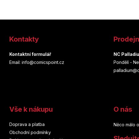
Z
á
Kontakty
Prodej
p
a
Kontaktní formulář
NC Palladi
Email: info@comicspoint.cz
Pondělí - Ne
t
palladium@c
í
Vše k nákupu
O nás
Doprava a platba
Něco málo o
Obchodní podmínky
Sledujt