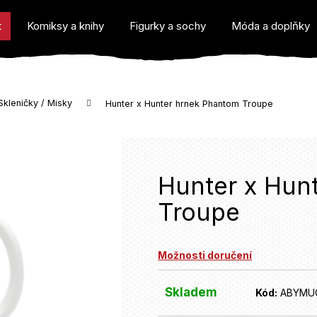
t
Komiksy a knihy
Figurky a sochy
Móda a doplňky
Skleničky / Misky
Hunter x Hunter hrnek Phantom Troupe
o potřebujete najít?
Hunter x Hun
Troupe
Doporučujeme
Možnosti doručení
Skladem
Kód:
ABYMU