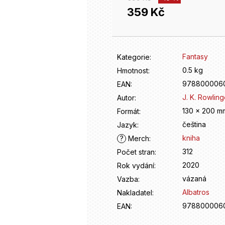
359 Kč
Měrná
cena:
Fantasy
Kategorie
:
0.5 kg
Hmotnost
:
978800006
EAN
:
J. K. Rowlin
Autor
:
130 x 200 m
Formát
:
čeština
Jazyk
:
kniha
?
Merch
:
312
Počet stran
:
2020
Rok vydání
:
vázaná
Vazba
:
Albatros
Nakladatel
:
978800006
EAN
: