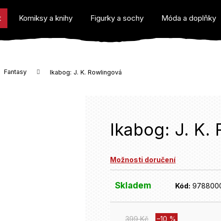
t
Komiksy a knihy
Figurky a sochy
Móda a doplňky
Fantasy
Ikabog: J. K. Rowlingová
o potřebujete najít?
Ikabog: J. K.
Možnosti doručení
Doporučujeme
Skladem
Kód:
978800
399 Kč
–10 %