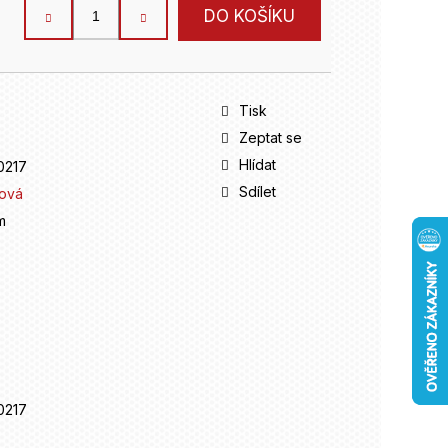
DO KOŠÍKU
Tisk
Zeptat se
Hlídat
0217
Sdílet
gová
m
0217