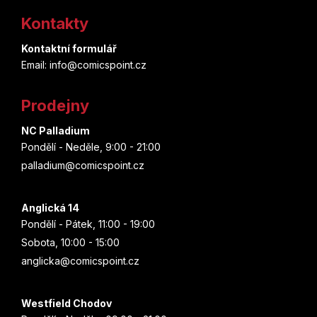
á
Kontakty
p
Kontaktní formulář
a
Email: info@comicspoint.cz
t
Prodejny
í
NC Palladium
Pondělí - Neděle, 9:00 - 21:00
palladium@comicspoint.cz
Anglická 14
Pondělí - Pátek, 11:00 - 19:00
Sobota, 10:00 - 15:00
anglicka@comicspoint.cz
Westfield Chodov