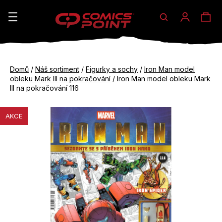
Hledat
Ná
Přihláše
K
o
koš
Zpět
Zpět
š
Domů
/
Náš sortiment
/
Figurky a sochy
/
Iron Man model
do
do
obleku Mark III na pokračování
/
Iron Man model obleku Mark
í
obchodu
obchodu
III na pokračování 116
C
k
o
AKCE
p
o
t
ř
e
b