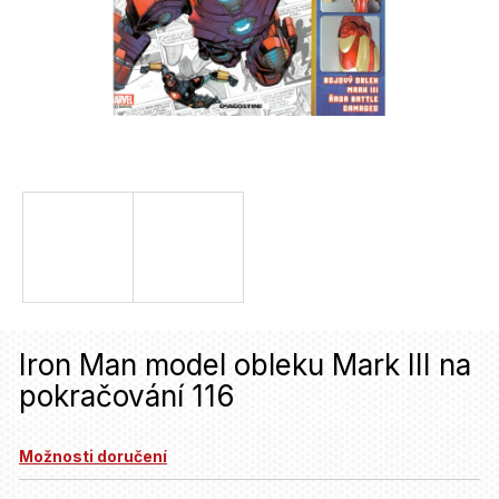
u
j
e
t
e
n
a
j
í
t
Iron Man model obleku Mark III na
?
pokračování 116
HLEDAT
Možnosti doručení