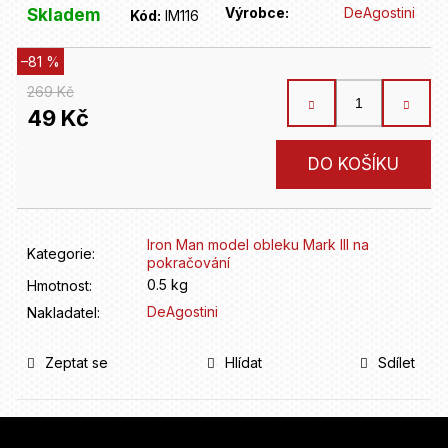
D
Výrobce:
DeAgostini
Skladem
Kód:
IM116
o
p
–81 %
o
r
269 Kč
u
49 Kč
č
u
Měrná
DO KOŠÍKU
j
cena:
e
m
e
Iron Man model obleku Mark III na
Kategorie
:
pokračování
0.5 kg
Hmotnost
:
DeAgostini
Nakladatel
:
Zeptat se
Hlídat
Sdílet
Z