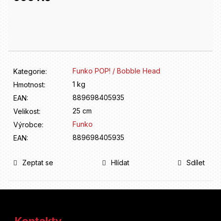
D
o
Měrná
p
cena:
o
r
u
č
Funko POP! / Bobble Head
Kategorie
:
u
1 kg
Hmotnost
:
j
e
889698405935
EAN
:
m
25 cm
Velikost
:
e
Funko
Výrobce
:
889698405935
EAN
:
Zeptat se
Hlídat
Sdílet
Z
á
Kontakty