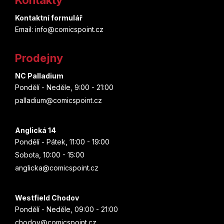
p
Kontaktní formulář
a
Email: info@comicspoint.cz
t
Prodejny
í
NC Palladium
Pondělí - Neděle, 9:00 - 21:00
palladium@comicspoint.cz
Anglická 14
Pondělí - Pátek, 11:00 - 19:00
Sobota, 10:00 - 15:00
anglicka@comicspoint.cz
Westfield Chodov
Pondělí - Neděle, 09:00 - 21:00
chodov@comicspoint.cz