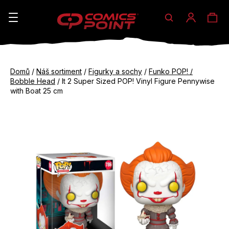
Hledat
Ná
Přihláše
K
o
koš
Zpět
Zpět
š
Domů
/
Náš sortiment
/
Figurky a sochy
/
Funko POP! /
do
do
Bobble Head
/
It 2 Super Sized POP! Vinyl Figure Pennywise
í
obchodu
obchodu
with Boat 25 cm
C
k
o
p
o
t
ř
e
b