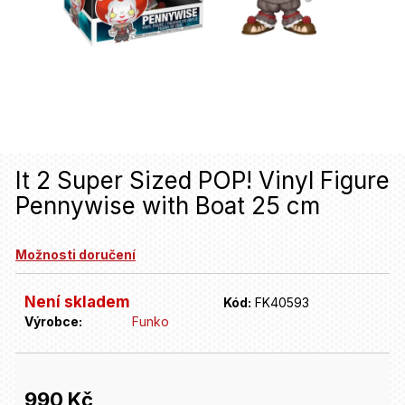
u
j
e
t
e
n
It 2 Super Sized POP! Vinyl Figure
a
Pennywise with Boat 25 cm
j
í
Možnosti doručení
t
Není skladem
Kód:
FK40593
?
Výrobce:
Funko
HLEDAT
990 Kč