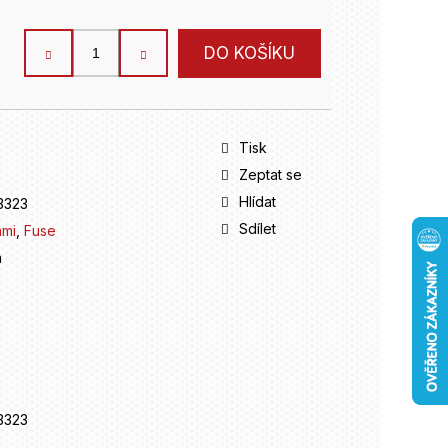
DO KOŠÍKU
Tisk
Zeptat se
Hlídat
3323
Sdílet
ami
,
Fuse
m
3323