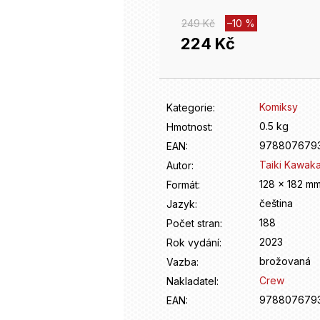
249 Kč
–10 %
224 Kč
Měrná
cena:
Komiksy
Kategorie
:
0.5 kg
Hmotnost
:
978807679
EAN
:
Taiki Kawak
Autor
:
128 x 182 m
Formát
:
čeština
Jazyk
:
188
Počet stran
:
2023
Rok vydání
:
brožovaná
Vazba
:
Crew
Nakladatel
:
978807679
EAN
: