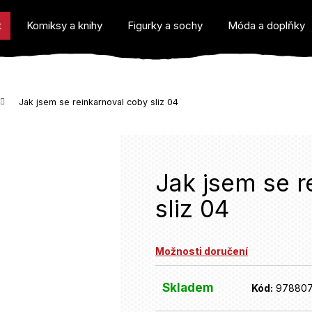
t
Komiksy a knihy
Figurky a sochy
Móda a doplňky
Jak jsem se reinkarnoval coby sliz 04
o potřebujete najít?
Jak jsem se r
sliz 04
Doporučujeme
Možnosti doručení
Skladem
Kód:
97880