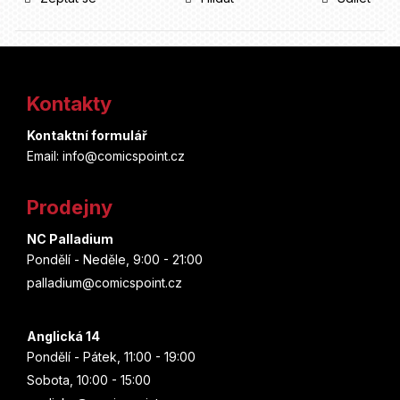
Z
á
Kontakty
p
Kontaktní formulář
a
Email: info@comicspoint.cz
t
Prodejny
í
NC Palladium
Pondělí - Neděle, 9:00 - 21:00
palladium@comicspoint.cz
Anglická 14
Pondělí - Pátek, 11:00 - 19:00
Sobota, 10:00 - 15:00