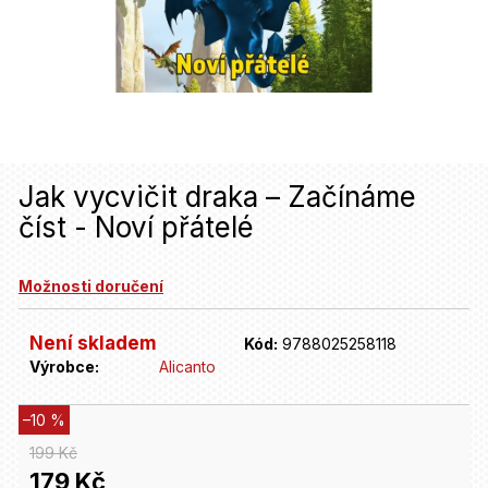
u
j
e
t
e
n
Jak vycvičit draka – Začínáme
číst - Noví přátelé
a
j
Možnosti doručení
í
t
Není skladem
Kód:
9788025258118
Výrobce:
Alicanto
?
–10 %
HLEDAT
199 Kč
179 Kč