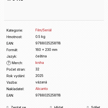
D
o
Měrná
p
cena:
o
r
u
Film/Seriál
Kategorie
:
č
u
0.5 kg
Hmotnost
:
j
9788025258118
EAN
:
e
160 x 230 mm
Formát
:
m
čeština
Jazyk
:
e
kniha
?
Merch
:
32
Počet stran
:
2025
Rok vydání
:
vázaná
Vazba
:
Alicanto
Nakladatel
:
9788025258118
EAN
:
Zeptat se
Hlídat
Sdílet