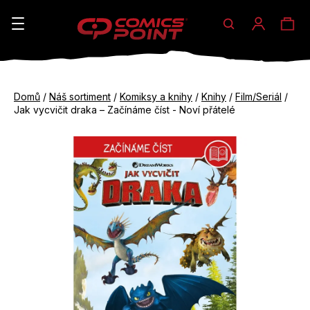
Hledat
Ná
Přihláše
K
o
koš
Zpět
Zpět
š
Domů
/
Náš sortiment
/
Komiksy a knihy
/
Knihy
/
Film/Seriál
/
do
do
Jak vycvičit draka – Začínáme číst - Noví přátelé
í
obchodu
obchodu
C
k
o
p
o
t
ř
e
b