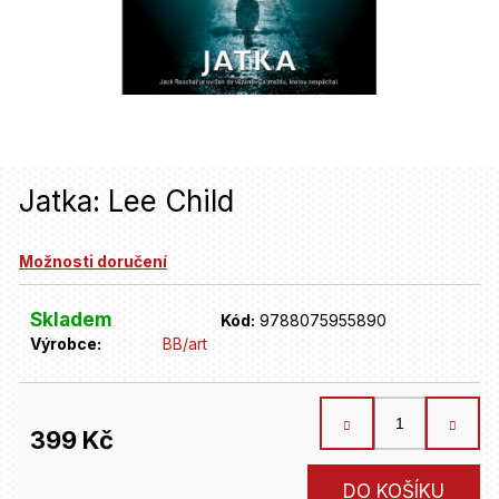
u
j
e
t
e
n
Jatka: Lee Child
a
Možnosti doručení
j
í
Skladem
Kód:
9788075955890
t
Výrobce:
BB/art
?
399 Kč
HLEDAT
Měrná
DO KOŠÍKU