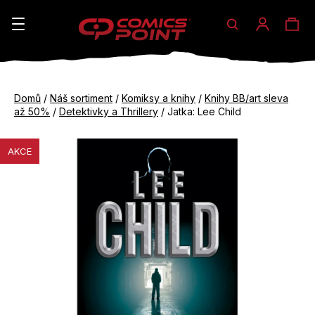
Hledat
Ná
Přihláše
K
o
koš
Zpět
Zpět
š
Domů
/
Náš sortiment
/
Komiksy a knihy
/
Knihy BB/art sleva
do
do
až 50%
/
Detektivky a Thrillery
/
Jatka: Lee Child
í
obchodu
obchodu
C
k
AKCE
o
p
o
t
ř
e
b