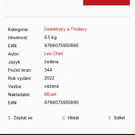
D
cena:
o
p
o
r
Detektivky a Thrillery
Kategorie
:
u
0.5 kg
Hmotnost
:
č
9788075955890
u
EAN
:
j
Lee Child
Autor
:
e
čeština
Jazyk
:
m
344
Počet stran
:
e
2022
Rok vydání
:
vázaná
Vazba
:
BB/art
Nakladatel
:
9788075955890
EAN
:
Zeptat se
Hlídat
Sdílet