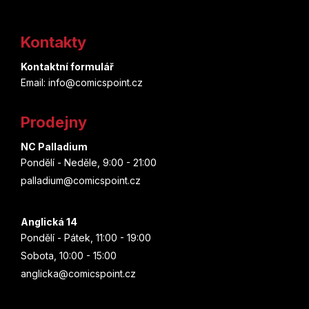
Z
á
Kontakty
p
Kontaktní formulář
a
Email: info@comicspoint.cz
t
Prodejny
í
NC Palladium
Pondělí - Neděle, 9:00 - 21:00
palladium@comicspoint.cz
Anglická 14
Pondělí - Pátek, 11:00 - 19:00
Sobota, 10:00 - 15:00
anglicka@comicspoint.cz